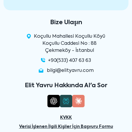
Bize Ulaşın
Koçullu Mahallesi Koçullu Köyü
Koçullu Caddesi No : 88
Çekmeköy - İstanbul
+90(533) 407 63 63
bilgi@elityavru.com
Elit Yavru Hakkında AI'a Sor
KVKK
Verisi İşlenen İlgili Kişiler İçin Başvuru Formu