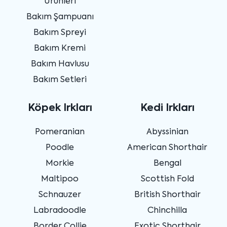
Ürünleri
Bakım Şampuanı
Bakım Spreyi
Bakım Kremi
Bakım Havlusu
Bakım Setleri
Köpek Irkları
Kedi Irkları
Pomeranian
Abyssinian
Poodle
American Shorthair
Morkie
Bengal
Maltipoo
Scottish Fold
Schnauzer
British Shorthair
Labradoodle
Chinchilla
Border Collie
Exotic Shorthair