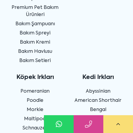
Premium Pet Bakım
Ürünleri
Bakım Şampuanı
Bakım Spreyi
Bakım Kremi
Bakım Havlusu
Bakım Setleri
Köpek Irkları
Kedi Irkları
Pomeranian
Abyssinian
Poodle
American Shorthair
Morkie
Bengal
Maltipoo
Scottish Fold
Schnauzer
British Shorthair