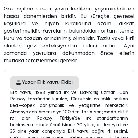
Göz açılma süreci, yavru kedilerin yaşamındaki en
hassas dönemlerden biridir. Bu süreçte çevresel
koşullara ve hijyen kurallarına azami dikkat
gösterilmelidir. Yavruların bulundukları ortam temiz,
kuru ve tozdan arındırılmış olmalıdır. Tozlu veya kirli
alanlar, göz enfeksiyonları riskini artırır. Aynı
zamanda yavrulara dokunmadan önce ellerin
mutlaka temizlenmesi gerekir.
Yazar
Elit Yavru Ekibi
Elit Yavru, 1993 yılında Irk ve Davranış Uzmanı Can
Paksoy tarafından kurulan, Türkiye’nin en köklü safkan
kedi–köpek danışmanlık ve yetiştirme merkezidir.
Almanya’dan Amerika’ya 100’den fazla yarışmada aktif
rol alan Paksoy, Türkiye’de ırk standartlarının
benimsenmesinde öncü isimdir. 30 yılı aşan deneyimi ve
35 bine yakın danışanıyla Elit Yavru; doğru ırk seçimi,
sağlıklı yavru sahiplenme, eğitim, pansiyon ve bakım