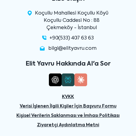
Koçullu Mahallesi Koçullu Köyü
Koçullu Caddesi No : 88
Çekmeköy - İstanbul
+90(533) 407 63 63
bilgi@elityavru.com
Elit Yavru Hakkında AI'a Sor
KVKK
Verisi İşlenen İlgili Kişiler İçin Başvuru Formu
Kişisel Verilerin Saklanması ve İmhası Politikası
Ziyaretçi Aydınlatma Metni