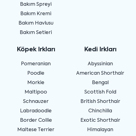
Bakım Spreyi
Bakım Kremi
Bakım Havlusu
Bakım Setleri
Köpek Irkları
Kedi Irkları
Pomeranian
Abyssinian
Poodle
American Shorthair
Morkie
Bengal
Maltipoo
Scottish Fold
Schnauzer
British Shorthair
Labradoodle
Chinchilla
Border Collie
Exotic Shorthair
Maltese Terrier
Himalayan