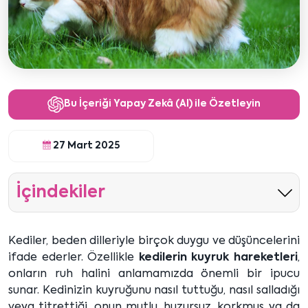
Bu İçeriği Yapay Zekâ (AI) ile Özetleyin
27 Mart 2025
İçindekiler
Kediler, beden dilleriyle birçok duygu ve düşüncelerini
ifade ederler. Özellikle
kedilerin kuyruk hareketleri
,
onların ruh halini anlamamızda önemli bir ipucu
sunar. Kedinizin kuyruğunu nasıl tuttuğu, nasıl salladığı
veya titrettiği, onun mutlu, huzursuz, korkmuş ya da