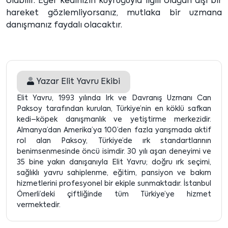
olabilir. Eğer kedinizin kuyruğuyla ilgili olağan dışı bir
hareket gözlemliyorsanız, mutlaka bir uzmana
danışmanız faydalı olacaktır.
Yazar
Elit Yavru Ekibi
Elit Yavru, 1993 yılında Irk ve Davranış Uzmanı Can
Paksoy tarafından kurulan, Türkiye’nin en köklü safkan
kedi–köpek danışmanlık ve yetiştirme merkezidir.
Almanya’dan Amerika’ya 100’den fazla yarışmada aktif
rol alan Paksoy, Türkiye’de ırk standartlarının
benimsenmesinde öncü isimdir. 30 yılı aşan deneyimi ve
35 bine yakın danışanıyla Elit Yavru; doğru ırk seçimi,
sağlıklı yavru sahiplenme, eğitim, pansiyon ve bakım
hizmetlerini profesyonel bir ekiple sunmaktadır. İstanbul
Ömerli’deki çiftliğinde tüm Türkiye’ye hizmet
vermektedir.