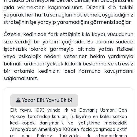
mutlaka profesyonel destek almalı, kendi başınıza ek
gıda vermekten kaçınmalısınız. Düzenli kilo takibi
yaparak her hafta sonuçları not etmek, uyguladığınız
stratejinin işe yarayıp yaramadığını görmenizi sağlar.
Özetle; kedinizde fark ettiğiniz kilo kaybı, vücudunun
size verdiği bir yardım çağrısıdır. Bu durumu sadece
iştahsızlık olarak görmeyip altında yatan fiziksel
veya psikolojik nedeni veteriner hekim yardımıyla
bulmalı, ardından yüksek kalorili beslenme ve stressiz
bir ortamla kedinizin ideal formuna kavuşmasını
sağlamalısınız.
Yazar
Elit Yavru Ekibi
Elit Yavru, 1993 yılında Irk ve Davranış Uzmanı Can
Paksoy tarafından kurulan, Türkiye’nin en köklü safkan
kedi–köpek danışmanlık ve yetiştirme merkezidir.
Almanya’dan Amerika’ya 100’den fazla yarışmada aktif
rol alan Paksoy, Türkiye’de ırk standartlarının