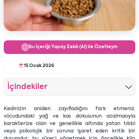
Bu İçeriği Yapay Zekâ (AI) ile Özetleyin
15 Ocak 2026
İçindekiler
Kedinizin aniden zayıfladığını fark etmeniz,
vücudundaki yağ ve kas dokusunun azalmasıyla
karakterize olan ve genellikle altında yatan tıbbi
veya psikolojik bir soruna işaret eden kritik bir
durumdur; bu süreci yönetmek için öncelikle kilo