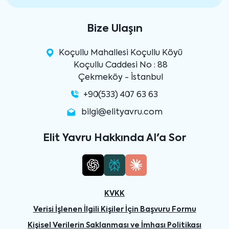
Bize Ulaşın
Koçullu Mahallesi Koçullu Köyü
Koçullu Caddesi No : 88
Çekmeköy - İstanbul
+90(533) 407 63 63
bilgi@elityavru.com
Elit Yavru Hakkında AI'a Sor
KVKK
Verisi İşlenen İlgili Kişiler İçin Başvuru Formu
Kişisel Verilerin Saklanması ve İmhası Politikası