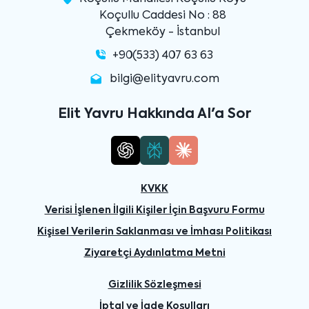
Koçullu Caddesi No : 88
Çekmeköy - İstanbul
+90(533) 407 63 63
bilgi@elityavru.com
Elit Yavru Hakkında AI'a Sor
KVKK
Verisi İşlenen İlgili Kişiler İçin Başvuru Formu
Kişisel Verilerin Saklanması ve İmhası Politikası
Ziyaretçi Aydınlatma Metni
Gizlilik Sözleşmesi
İptal ve İade Koşulları