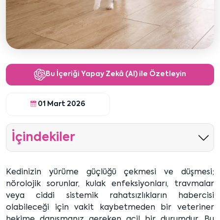
Bu İçeriği Yapay Zekâ (AI) ile Özetleyin
01 Mart 2026
İçindekiler
Kedinizin yürüme güçlüğü çekmesi ve düşmesi;
nörolojik sorunlar, kulak enfeksiyonları, travmalar
veya ciddi sistemik rahatsızlıkların habercisi
olabileceği için vakit kaybetmeden bir veteriner
hekime danışmanız gereken acil bir durumdur. Bu