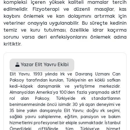
kompleksi içeren yüksek kaliteli mamalar tercih
edilmelidir. Fizyoterapi ve düzenli masajlar, kas
kaybını önlemek ve kan dolaşımını artırmak için
veteriner onayıyla uygulanabilir. Bu süreçte kedinin
temiz ve kuru tutulması, özellikle idrar kaçırma
sorunu varsa deri enfeksiyonlarını önlemek adına
kritiktir.
Yazar
Elit Yavru Ekibi
Elit Yavru, 1993 yılında Irk ve Davranış Uzmanı Can
Paksoy tarafından kurulan, Türkiye’nin en köklü safkan
kedi–köpek danışmanlık ve yetiştirme merkezidir.
Almanya’dan Amerika’ya 100’den fazla yarışmada aktif
rol alan Paksoy, Türkiye’de ırk standartlarının
benimsenmesinde öncü isimdir. 30 yılı aşan deneyimi ve
35 bine yakın danışanıyla Elit Yavru; doğru ırk seçimi,
sağlıklı yavru sahiplenme, eğitim, pansiyon ve bakım
hizmetlerini profesyonel bir ekiple sunmaktadır. İstanbul
Ömerli’deki çiftliğinde tüm Türkiye’ye hizmet