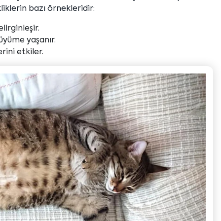
liklerin bazı örnekleridir:
lirginleşir.
büyüme yaşanır.
rini etkiler.