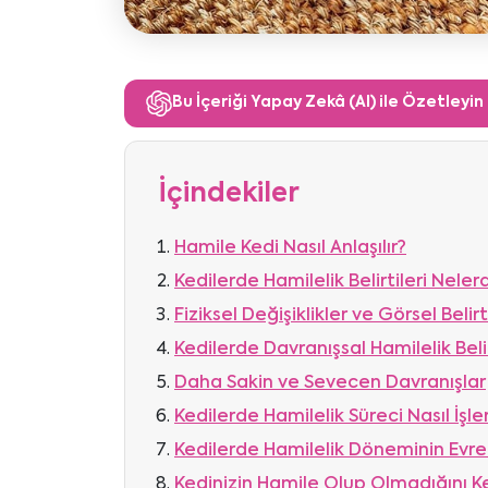
Bu İçeriği Yapay Zekâ (AI) ile Özetleyin
İçindekiler
Hamile Kedi Nasıl Anlaşılır?
Kedilerde Hamilelik Belirtileri Nelerd
Fiziksel Değişiklikler ve Görsel Belirt
Kedilerde Davranışsal Hamilelik Belir
Daha Sakin ve Sevecen Davranışlar
Kedilerde Hamilelik Süreci Nasıl İşle
Kedilerde Hamilelik Döneminin Evrel
Kedinizin Hamile Olup Olmadığını Ke