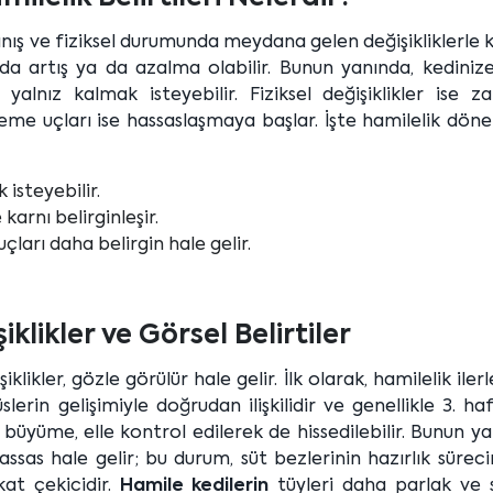
ranış ve fiziksel durumunda meydana gelen değişikliklerle 
ında artış ya da azalma olabilir. Bunun yanında, kedini
yalnız kalmak isteyebilir. Fiziksel değişiklikler ise z
meme uçları ise hassaslaşmaya başlar. İşte hamilelik dö
 isteyebilir.
karnı belirginleşir.
arı daha belirgin hale gelir.
iklikler ve Görsel Belirtiler
klikler, gözle görülür hale gelir. İlk olarak, hamilelik iler
lerin gelişimiyle doğrudan ilişkilidir ve genellikle 3. h
büyüme, elle kontrol edilerek de hissedilebilir. Bunun yan
sas hale gelir; bu durum, süt bezlerinin hazırlık süreci
kat çekicidir.
Hamile kedilerin
tüyleri daha parlak ve s