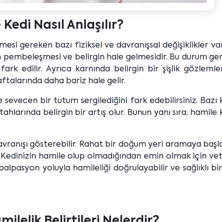
Kedi Nasıl Anlaşılır?
esi gereken bazı fiziksel ve davranışsal değişiklikler vard
ın pembeleşmesi ve belirgin hale gelmesidir. Bu durum gen
rk edilir. Ayrıca karnında belirgin bir şişlik gözlemlen
aftalarında daha bariz hale gelir.
 sevecen bir tutum sergilediğini fark edebilirsiniz. Bazı 
larında belirgin bir artış olur. Bunun yanı sıra, hamile 
avranışı gösterebilir. Rahat bir doğum yeri aramaya baş
 Kedinizin hamile olup olmadığından emin olmak için vet
palpasyon yoluyla hamileliği doğrulayabilir ve sağlıklı bi
ilelik Belirtileri Nelerdir?