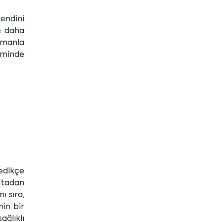
kendini
ze daha
amanla
neminde
ledikçe
aftadan
ı sıra,
nin bir
ağlıklı