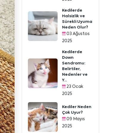
Kedilerde
Halsizlik ve
Sürekli Uyuma
Neden Olur?
03 Ağustos
2025
Kedilerde
Down
Sendromu:
Belirtiler,
Nedenler ve
Y...
23 Ocak
2025
Kediler Neden
Çok Uyur?
09 Mayıs
2025