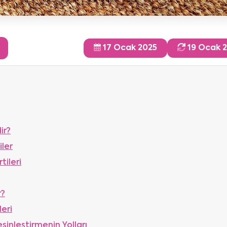
17 Ocak 2025
19 Ocak 
ir?
iler
tileri
r?
eri
sinleştirmenin Yolları