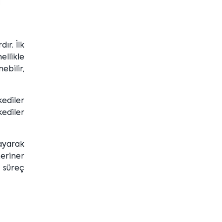
ır. İlk
ellikle
ebilir,
kediler
kediler
layarak
eriner
r süreç