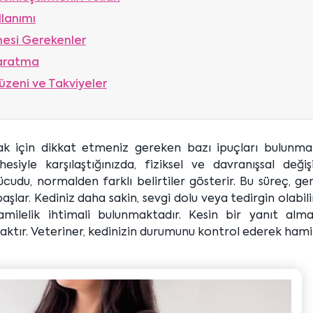
llanımı
mesi Gerekenler
Yaratma
zeni ve Takviyeler
ak için dikkat etmeniz gereken bazı ipuçları bulunmak
siyle karşılaştığınızda, fiziksel ve davranışsal değişi
cudu, normalden farklı belirtiler gösterir. Bu süreç, gen
başlar. Kediniz daha sakin, sevgi dolu veya tedirgin olabili
hamilelik ihtimali bulunmaktadır. Kesin bir yanıt alma
ktır. Veteriner, kedinizin durumunu kontrol ederek hamil