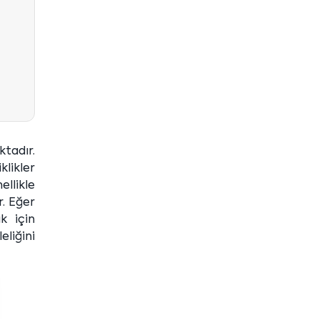
tadır.
klikler
ellikle
r. Eğer
k için
eliğini