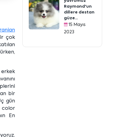
yavrumuz
Raymond'un
dillere destan
güze...
15 Mayıs
anian
2023
bir çok
katılan
ürken,
u erkek
vanını
plerini
şan bir
Üç gün
 color
nın En
iyoruz.