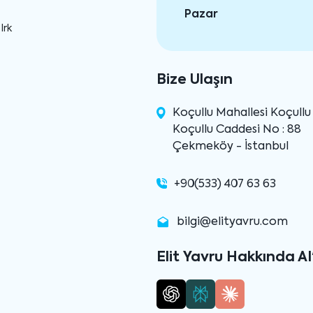
Pazar
Irk
Bize Ulaşın
Koçullu Mahallesi Koçull
Koçullu Caddesi No : 88
Çekmeköy - İstanbul
+90(533) 407 63 63
bilgi@elityavru.com
Elit Yavru Hakkında AI