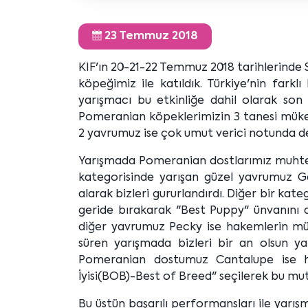
23 Temmuz 2018
KIF'ın 20-21-22 Temmuz 2018 tarihlerinde Si
köpeğimiz ile katıldık. Türkiye'nin farkl
yarışmacı bu etkinliğe dahil olarak son 
Pomeranian köpeklerimizin 3 tanesi müke
2 yavrumuz ise çok umut verici notunda de
Yarışmada Pomeranian dostlarımız muhteşem
kategorisinde yarışan güzel yavrumuz Ga
alarak bizleri gururlandırdı. Diğer bir ka
geride bırakarak "Best Puppy" ünvanını al
diğer yavrumuz Pecky ise hakemlerin mü
süren yarışmada bizleri bir an olsun ya
Pomeranian dostumuz Cantalupe ise h
İyisi(BOB)-Best of Breed" seçilerek bu m
Bu üstün başarılı performansları ile yarış