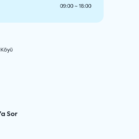
09:00 ~ 18:00
u Köyü
'a Sor