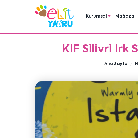
Kurumsal
Mağaza
KIF Silivri Ir
Ana Sayfa
H