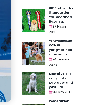
KIF Trabzon Irk
Standartları
Yarışmasında
Başarıla...
27 Nisan
2018
Yeni Yıldızımız
WYN ilk
yarışmasında
show yaptı
24 Temmuz
2023
Sosyal ve aile
ile uyumlu
Labrador cinsi
yavrular...
14 Ekim 2013
Pomeranian