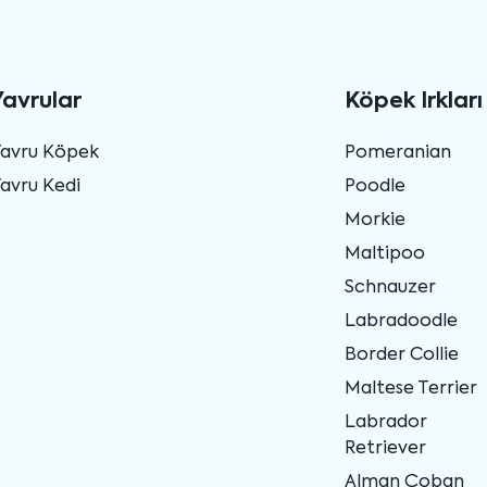
Yavrular
Köpek Irkları
Yavru Köpek
Pomeranian
avru Kedi
Poodle
Morkie
Maltipoo
Schnauzer
Labradoodle
Border Collie
Maltese Terrier
Labrador
Retriever
Alman Çoban