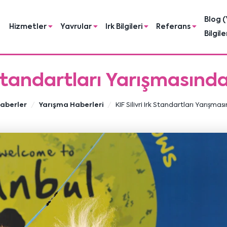
Blog (
Hizmetler
Yavrular
Irk Bilgileri
Referans
Bilgile
k Standartları Yarışmasınd
aberler
Yarışma Haberleri
KIF Silivri Irk Standartları Yarışma