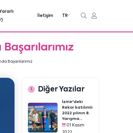
Yararlı
İletişim
TR
r)
a Başarılarımız
sında Başarılarımız
Diğer Yazılar
İzmir'deki
Rekor katılımlı
2022 yılının 8.
Yarışma...
01 Kasım
2022