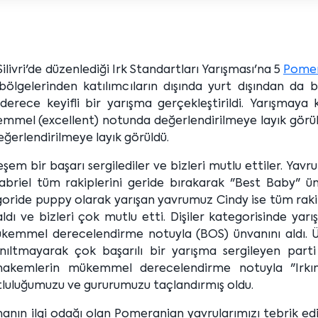
livri'de düzenlediği Irk Standartları Yarışması'na 5
Pomer
ı bölgelerinden katılımcıların dışında yurt dışından da 
derece keyifli bir yarışma gerçekleştirildi. Yarışmaya 
mmel (excellent) notunda değerlendirilmeye layık görül
ğerlendirilmeye layık görüldü.
 bir başarı sergilediler ve bizleri mutlu ettiler. Yavr
briel tüm rakiplerini geride bırakarak "Best Baby" ün
tegoride puppy olarak yarışan yavrumuz Cindy ise tüm raki
dı ve bizleri çok mutlu etti. Dişiler kategorisinde yarı
kemmel derecelendirme notuyla (BOS) ünvanını aldı. 
nıltmayarak çok başarılı bir yarışma sergileyen parti
akemlerin mükemmel derecelendirme notuyla "Irkı
utluluğumuzu ve gururumuzu taçlandırmış oldu.
manın ilgi odağı olan Pomeranian yavrularımızı tebrik ed