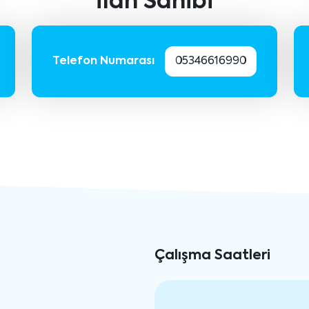
İlan Sahibi
Telefon Numarası
05346616990
Çalışma Saatleri