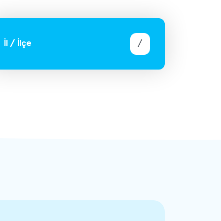
İl / İlçe
/