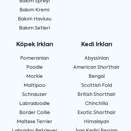
Bakım Spreyi
Bakım Kremi
Bakım Havlusu
Bakım Setleri
Köpek Irkları
Kedi Irkları
Pomeranian
Abyssinian
Poodle
American Shorthair
Morkie
Bengal
Maltipoo
Scottish Fold
Schnauzer
British Shorthair
Labradoodle
Chinchilla
Border Collie
Exotic Shorthair
Maltese Terrier
Himalayan