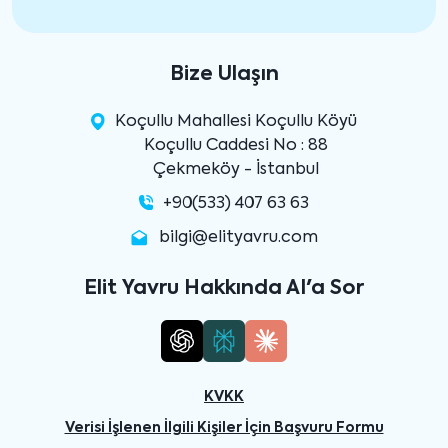
Bize Ulaşın
Koçullu Mahallesi Koçullu Köyü
Koçullu Caddesi No : 88
Çekmeköy - İstanbul
+90(533) 407 63 63
bilgi@elityavru.com
Elit Yavru Hakkında AI'a Sor
KVKK
Verisi İşlenen İlgili Kişiler İçin Başvuru Formu