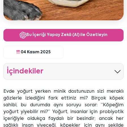
Bu İçeriği Yapay Zekâ (AI) ile Özetleyin
04 Kasım 2025
İçindekiler
Evde yoğurt yerken minik dostunuzun sizi meraklı
gözlerle izlediğini fark ettiniz mi? Birçok köpek
sahibi, bu durumda aynı soruyu sorar: “Köpeğim
yoğurt yiyebilir mi?” Yoğurt, insanlar için probiyotik
içeriğiyle oldukça faydalı bir besindir; ancak her
sağlıklı insan yiyeceği, köpekler için aynı şekilde