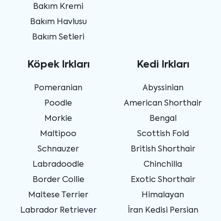
Bakım Kremi
Bakım Havlusu
Bakım Setleri
Köpek Irkları
Kedi Irkları
Pomeranian
Abyssinian
Poodle
American Shorthair
Morkie
Bengal
Maltipoo
Scottish Fold
Schnauzer
British Shorthair
Labradoodle
Chinchilla
Border Collie
Exotic Shorthair
Maltese Terrier
Himalayan
Labrador Retriever
İran Kedisi Persian