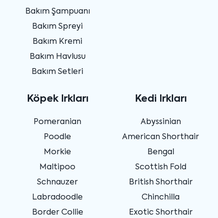
Bakım Şampuanı
Bakım Spreyi
Bakım Kremi
Bakım Havlusu
Bakım Setleri
Köpek Irkları
Kedi Irkları
Pomeranian
Abyssinian
Poodle
American Shorthair
Morkie
Bengal
Maltipoo
Scottish Fold
Schnauzer
British Shorthair
Labradoodle
Chinchilla
Border Collie
Exotic Shorthair