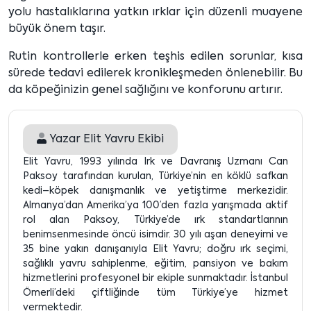
yolu hastalıklarına yatkın ırklar için düzenli muayene
büyük önem taşır.
Rutin kontrollerle erken teşhis edilen sorunlar, kısa
sürede tedavi edilerek kronikleşmeden önlenebilir. Bu
da köpeğinizin genel sağlığını ve konforunu artırır.
Yazar
Elit Yavru Ekibi
Elit Yavru, 1993 yılında Irk ve Davranış Uzmanı Can
Paksoy tarafından kurulan, Türkiye’nin en köklü safkan
kedi–köpek danışmanlık ve yetiştirme merkezidir.
Almanya’dan Amerika’ya 100’den fazla yarışmada aktif
rol alan Paksoy, Türkiye’de ırk standartlarının
benimsenmesinde öncü isimdir. 30 yılı aşan deneyimi ve
35 bine yakın danışanıyla Elit Yavru; doğru ırk seçimi,
sağlıklı yavru sahiplenme, eğitim, pansiyon ve bakım
hizmetlerini profesyonel bir ekiple sunmaktadır. İstanbul
Ömerli’deki çiftliğinde tüm Türkiye’ye hizmet
vermektedir.