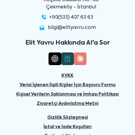
Koçullu Caddesi No : 88
Çekmeköy - İstanbul
+90(533) 407 63 63
bilgi@elityavru.com
Elit Yavru Hakkında AI'a Sor
KVKK
Verisi İşlenen İlgili Kişiler İçin Başvuru Formu
Kişisel Verilerin Saklanması ve İmhası Politikası
Ziyaretçi Aydınlatma Metni
Gizlilik Sözleşmesi
İptal ve İade Koşulları