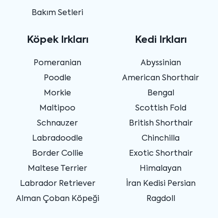
Bakım Setleri
Köpek Irkları
Kedi Irkları
Pomeranian
Abyssinian
Poodle
American Shorthair
Morkie
Bengal
Maltipoo
Scottish Fold
Schnauzer
British Shorthair
Labradoodle
Chinchilla
Border Collie
Exotic Shorthair
Maltese Terrier
Himalayan
Labrador Retriever
İran Kedisi Persian
Alman Çoban Köpeği
Ragdoll