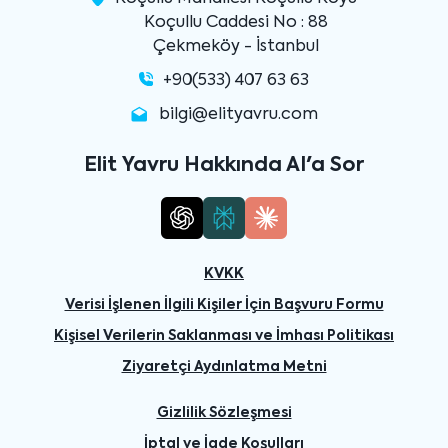
Koçullu Caddesi No : 88
Çekmeköy - İstanbul
+90(533) 407 63 63
bilgi@elityavru.com
Elit Yavru Hakkında AI'a Sor
KVKK
Verisi İşlenen İlgili Kişiler İçin Başvuru Formu
Kişisel Verilerin Saklanması ve İmhası Politikası
Ziyaretçi Aydınlatma Metni
Gizlilik Sözleşmesi
İptal ve İade Koşulları