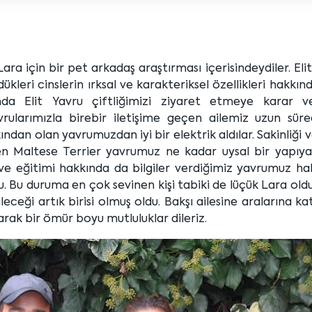
ra için bir pet arkadaş araştırması içerisindeydiler. Eli
kleri cinslerin ırksal ve karakteriksel özellikleri hakkınd
da Elit Yavru çiftliğimizi ziyaret etmeye karar ver
vrularımızla birebir iletişime geçen ailemiz uzun süre
ndan olan yavrumuzdan iyi bir elektrik aldılar. Sakinliği ve
den Maltese Terrier yavrumuz ne kadar uysal bir yapıya
ve eğitimi hakkında da bilgiler verdiğimiz yavrumuz ha
. Bu duruma en çok sevinen kişi tabiki de lüçük Lara oldu
eği artık birisi olmuş oldu. Bakşı ailesine aralarına kat
olarak bir ömür boyu mutluluklar dileriz.