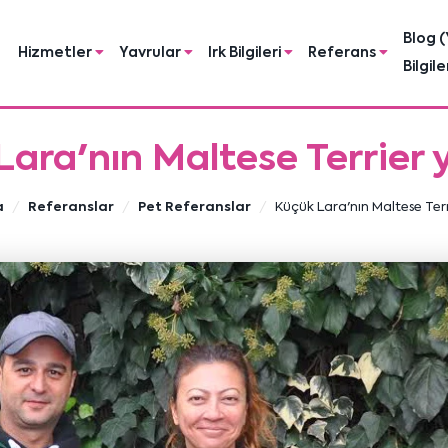
Blog (
Hizmetler
Yavrular
Irk Bilgileri
Referans
Bilgile
Lara'nın Maltese Terrier 
a
Referanslar
Pet Referanslar
Küçük Lara'nın Maltese Ter