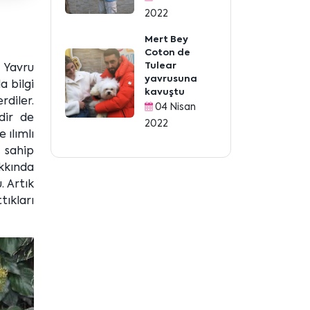
2022
Mert Bey
Coton de
Tulear
t Yavru
yavrusuna
a bilgi
kavuştu
diler.
04 Nisan
dir de
2022
 ılımlı
 sahip
kkında
. Artık
tıkları