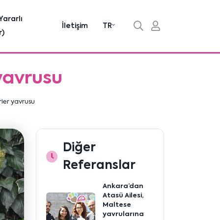
Yararlı
İletişim
TR
r)
yavrusu
rier yavrusu
Diğer
Referanslar
Ankara’dan
Atasü Ailesi,
Maltese
yavrularına