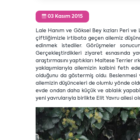
03 Kasım 2015
Lale Hanım ve Göksel Bey kızları Peri ve La
çiftliğimizle irtibata geçen ailemiz düşündü
edinmek istediler. Görüşmeler sonucun
Gerçekleştirdikleri ziyaret esnasında ya
araştırmasını yaptıkları Maltese Terrier ırkı
yaklaşımlarıyla ailemizin kalbini feth e
olduğunu da göstermiş oldu. Beslenmesi 
ailemizin düşünceleri de olumlu yönde oldu
evde ondan daha küçük ve ablalık yapabilec
yeni yavrularıyla birlikte Elit Yavru ailesi 