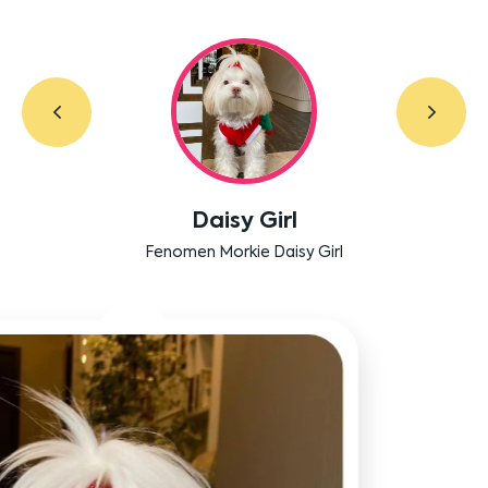
Labradoodle Bruno
Bensu Soral'ın dostu Bruno