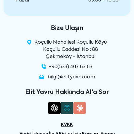
Pazar
09:00 ~ 18:00
Bize Ulaşın
Koçullu Mahallesi Koçullu Köyü
Koçullu Caddesi No : 88
Çekmeköy - İstanbul
+90(533) 407 63 63
bilgi@elityavru.com
Elit Yavru Hakkında AI'a Sor
KVKK
Verisi İşlenen İlgili Kişiler İçin Başvuru Formu