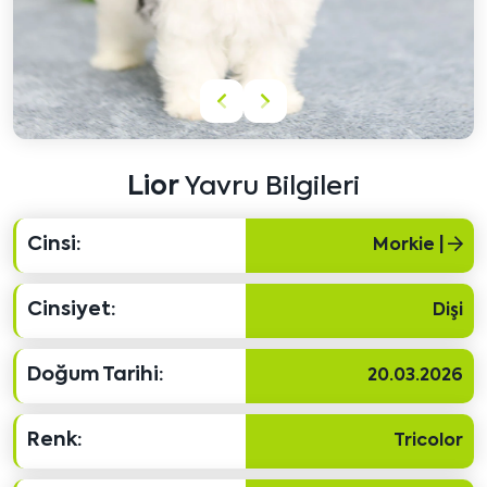
Önceki
Sonraki
içeriği
içeriği
göster
göster
Lior
Yavru Bilgileri
Cinsi:
Morkie |
Cinsiyet:
Dişi
Doğum Tarihi:
20.03.2026
Renk:
Tricolor