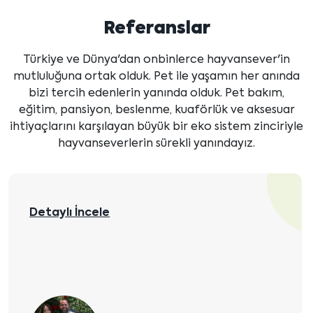
Referanslar
Türkiye ve Dünya'dan onbinlerce hayvansever'in
mutluluğuna ortak olduk. Pet ile yaşamın her anında
bizi tercih edenlerin yanında olduk. Pet bakım,
eğitim, pansiyon, beslenme, kuaförlük ve aksesuar
ihtiyaçlarını karşılayan büyük bir eko sistem zinciriyle
hayvanseverlerin sürekli yanındayız.
Alev Hanım ve ailesi, evdeki Teacup Yorkshire
Terrier kızlarına arkadaş olması için Elit Yavru
çiftliğimizden Teacup Morkie kızlarını
ailelerine dahil etti.
Detaylı İncele