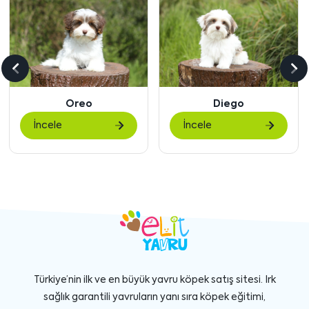
Önceki
So
içeriği
içe
Diego
Gigi
göster
gö
İncele
İncele
Türkiye’nin ilk ve en büyük yavru köpek satış sitesi. Irk
sağlık garantili yavruların yanı sıra köpek eğitimi,