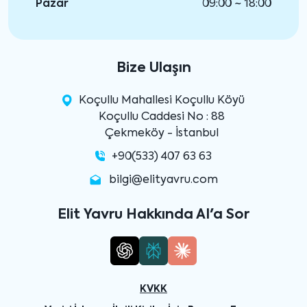
Pazar
09:00 ~ 18:00
Bize Ulaşın
Koçullu Mahallesi Koçullu Köyü
Koçullu Caddesi No : 88
Çekmeköy - İstanbul
+90(533) 407 63 63
bilgi@elityavru.com
Elit Yavru Hakkında AI'a Sor
KVKK