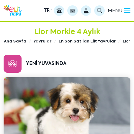
TR
MENÜ
Lior Morkie 4 Aylık
Ana Sayfa
Yavrular
En Son Satılan Elit Yavrular
Lior
YENI YUVASINDA