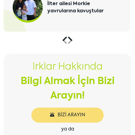
Sevgili Alev Hanım ve ailesi
Teacup Morkie yavrularına
kavuştular
Önceki
Sonraki
içeriği
içeriği
Irklar Hakkında
göster
göster
Bilgi Almak İçin Bizi
Arayın!
BIZI ARAYIN
ya da