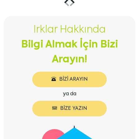
Önceki
Sonraki
içeriği
içeriği
Irklar Hakkında
göster
göster
Bilgi Almak İçin Bizi
Arayın!
BIZI ARAYIN
ya da
BIZE YAZIN