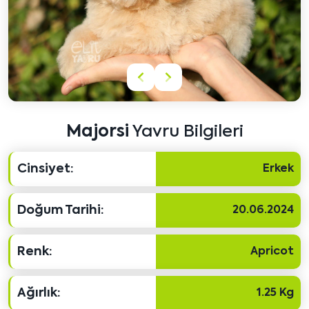
Önceki
Sonraki
içeriği
içeriği
göster
göster
Majorsi
Yavru Bilgileri
Cinsiyet:
Erkek
Doğum Tarihi:
20.06.2024
Renk:
Apricot
Ağırlık:
1.25 Kg