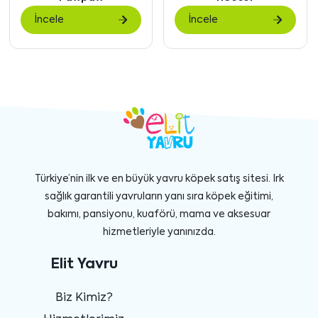
göster
gö
İncele
İncele
Türkiye’nin ilk ve en büyük yavru köpek satış sitesi. Irk
sağlık garantili yavruların yanı sıra köpek eğitimi,
bakımı, pansiyonu, kuaförü, mama ve aksesuar
hizmetleriyle yanınızda.
Elit Yavru
Biz Kimiz?