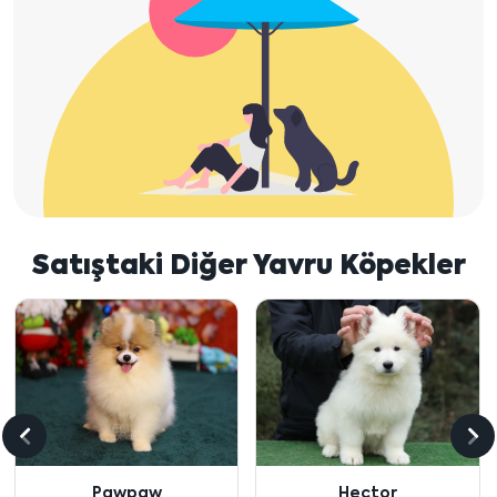
Satıştaki Diğer Yavru Köpekler
Önceki
So
içeriği
içe
Pawpaw
Hector