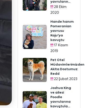
yavruların...
28 Ekim
2020
Hande hanım
Pomeranian
yavrusu
Kaju'ya
kavuştu
17 Kasım
2019
Pet Otel
Müdavimlerimizden
Akita Dostumuz
Redd
22 Şubat 2023
Joshua King
ve ailesi
Poodle
yavrularına
kavuştula...