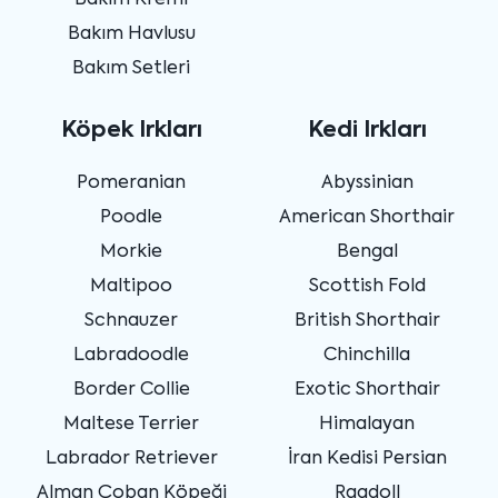
Bakım Kremi
Bakım Havlusu
Bakım Setleri
Köpek Irkları
Kedi Irkları
Pomeranian
Abyssinian
Poodle
American Shorthair
Morkie
Bengal
Maltipoo
Scottish Fold
Schnauzer
British Shorthair
Labradoodle
Chinchilla
Border Collie
Exotic Shorthair
Maltese Terrier
Himalayan
Labrador Retriever
İran Kedisi Persian
Alman Çoban Köpeği
Ragdoll