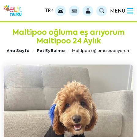
TR
MENÜ
Maltipoo oğluma eş arıyorum
Maltipoo 24 Aylık
Ana Sayfa
Pet Eş Bulma
Maltipoo oğluma eş arıyorum