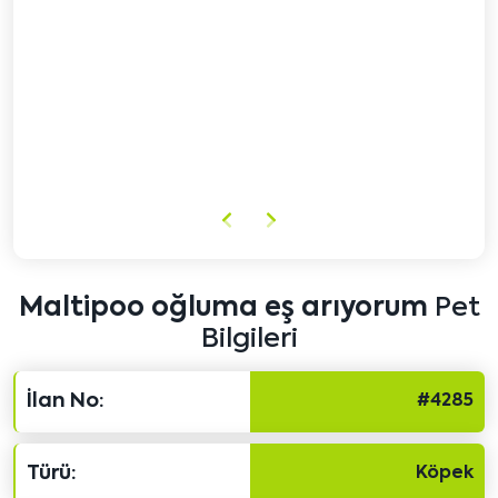
Önceki
Sonraki
içeriği
içeriği
göster
göster
Maltipoo oğluma eş arıyorum
Pet
Bilgileri
İlan No:
#4285
Türü:
Köpek