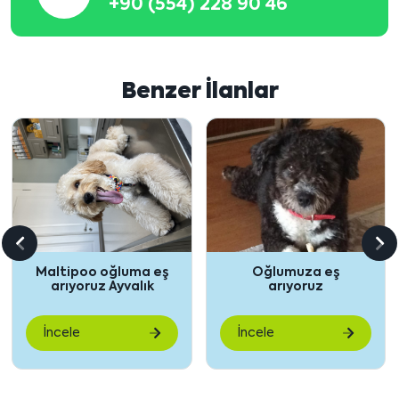
+90 (554) 228 90 46
Benzer İlanlar
Önceki
So
ltipoo oğluma eş
Oğlumuza eş
içeriği
içe
rıyoruz Ayvalık
arıyoruz
göster
gö
cele
İncele
İnce