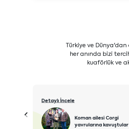
Türkiye ve Dünya'dan 
her anında bizi terc
kuaförlük ve ak
Detaylı İncele
Önceki
Koman ailesi Corgi
yavrularına kavuştular
içeriği