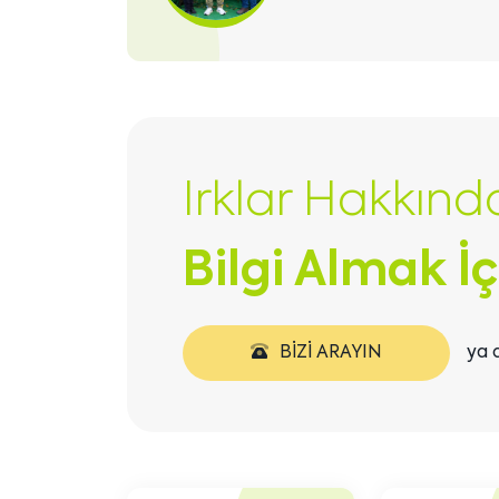
göster
Irklar Hakkınd
Bilgi Almak İç
BIZI ARAYIN
ya 