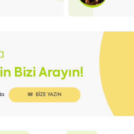
a
in Bizi Arayın!
da
BIZE YAZIN