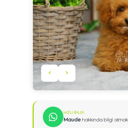
Önceki
Sonraki
içeriği
içeriği
göster
göster
HIZLI BILGI
Maude
hakkında bilgi almak 