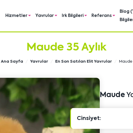
Blog (
Hizmetler
Yavrular
Irk Bilgileri
Referans
Bilgile
Maude 35 Aylık
Ana Sayfa
Yavrular
En Son Satılan Elit Yavrular
Maude
Maude
Ya
Cinsiyet: