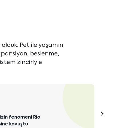
olduk. Pet ile yaşamın
, pansiyon, beslenme,
istem zinciriyle
Detaylı 
Sonraki
mizin fenomeni Rio
sine kavuştu
içeriği