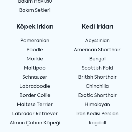
Bakım Havlusu
Bakım Setleri
Köpek Irkları
Kedi Irkları
Pomeranian
Abyssinian
Poodle
American Shorthair
Morkie
Bengal
Maltipoo
Scottish Fold
Schnauzer
British Shorthair
Labradoodle
Chinchilla
Border Collie
Exotic Shorthair
Maltese Terrier
Himalayan
Labrador Retriever
İran Kedisi Persian
Alman Çoban Köpeği
Ragdoll