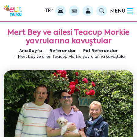
TR
MENÜ
Mert Bey ve ailesi Teacup Morkie
yavrularına kavuştular
Ana Sayfa
Referanslar
Pet Referanslar
Mert Bey ve ailesi Teacup Morkie yavrularına kavuştular