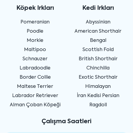
Köpek Irkları
Kedi Irkları
Pomeranian
Abyssinian
Poodle
American Shorthair
Morkie
Bengal
Maltipoo
Scottish Fold
Schnauzer
British Shorthair
Labradoodle
Chinchilla
Border Collie
Exotic Shorthair
Maltese Terrier
Himalayan
Labrador Retriever
İran Kedisi Persian
Alman Çoban Köpeği
Ragdoll
Çalışma Saatleri