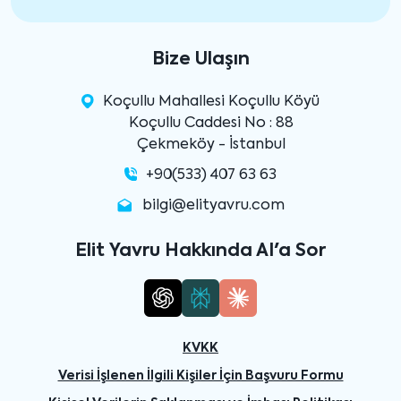
Bize Ulaşın
Koçullu Mahallesi Koçullu Köyü
Koçullu Caddesi No : 88
Çekmeköy - İstanbul
+90(533) 407 63 63
bilgi@elityavru.com
Elit Yavru Hakkında AI'a Sor
KVKK
Verisi İşlenen İlgili Kişiler İçin Başvuru Formu