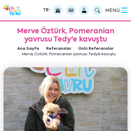
TR
MENÜ
Merve Öztürk, Pomeranian
yavrusu Tedy'e kavuştu
Ana Sayfa
Referanslar
Ünlü Referanslar
Merve Öztürk, Pomeranian yavrusu Tedy'e kavuştu