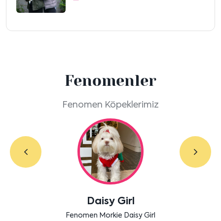
Fenomenler
Fenomen Köpeklerimiz
Labradoodle Bruno
Bensu Soral'ın dostu Bruno