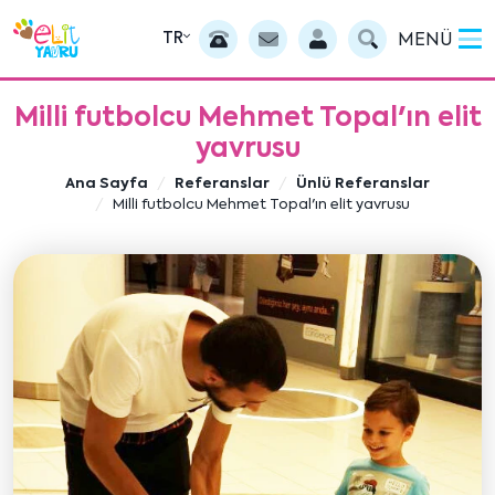
TR
MENÜ
Milli futbolcu Mehmet Topal'ın elit
yavrusu
Ana Sayfa
Referanslar
Ünlü Referanslar
Milli futbolcu Mehmet Topal'ın elit yavrusu