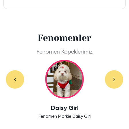
Fenomenler
Fenomen Köpeklerimiz
Labradoodle Bruno
Bensu Soral'ın dostu Bruno