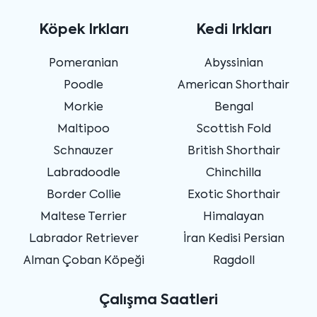
Köpek Irkları
Kedi Irkları
Pomeranian
Abyssinian
Poodle
American Shorthair
Morkie
Bengal
Maltipoo
Scottish Fold
Schnauzer
British Shorthair
Labradoodle
Chinchilla
Border Collie
Exotic Shorthair
Maltese Terrier
Himalayan
Labrador Retriever
İran Kedisi Persian
Alman Çoban Köpeği
Ragdoll
Çalışma Saatleri