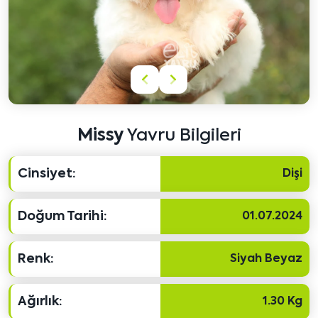
Önceki
Sonraki
içeriği
içeriği
göster
göster
Missy
Yavru Bilgileri
Cinsiyet:
Dişi
Doğum Tarihi:
01.07.2024
Renk:
Siyah Beyaz
Ağırlık:
1.30 Kg