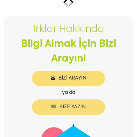
Önceki
Sonraki
içeriği
içeriği
Irklar Hakkında
göster
göster
Bilgi Almak İçin Bizi
Arayın!
BIZI ARAYIN
ya da
BIZE YAZIN