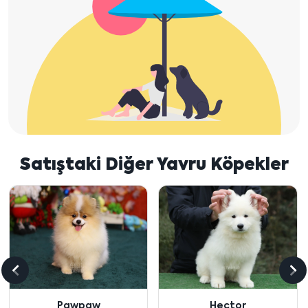
Satıştaki Diğer Yavru Köpekler
Önceki
So
içeriği
içe
Pawpaw
Hector