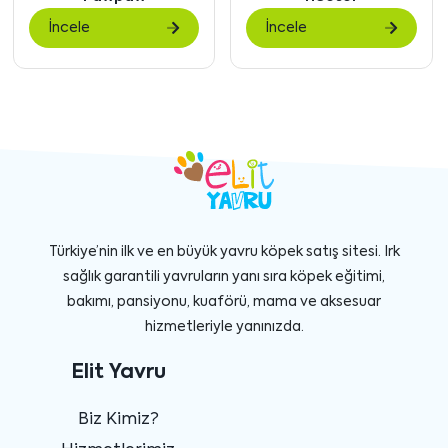
göster
gö
İncele
İncele
Türkiye’nin ilk ve en büyük yavru köpek satış sitesi. Irk
sağlık garantili yavruların yanı sıra köpek eğitimi,
bakımı, pansiyonu, kuaförü, mama ve aksesuar
hizmetleriyle yanınızda.
Elit Yavru
Biz Kimiz?