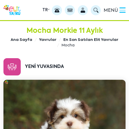
TR
MENÜ
Mocha Morkie 11 Aylık
Ana Sayfa
Yavrular
En Son Satılan Elit Yavrular
Mocha
YENI YUVASINDA