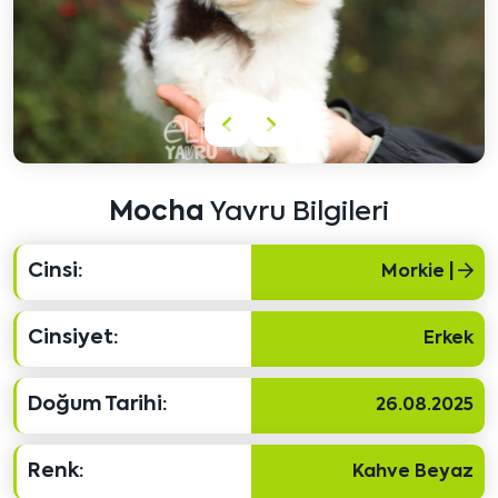
Önceki
Sonraki
içeriği
içeriği
göster
göster
Mocha
Yavru Bilgileri
Cinsi:
Morkie |
Cinsiyet:
Erkek
Doğum Tarihi:
26.08.2025
Renk:
Kahve Beyaz