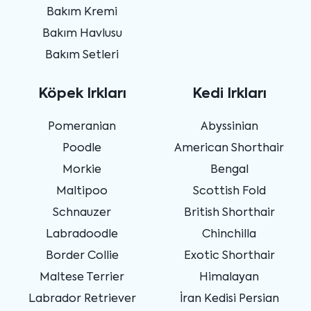
Bakım Kremi
Bakım Havlusu
Bakım Setleri
Köpek Irkları
Kedi Irkları
Pomeranian
Abyssinian
Poodle
American Shorthair
Morkie
Bengal
Maltipoo
Scottish Fold
Schnauzer
British Shorthair
Labradoodle
Chinchilla
Border Collie
Exotic Shorthair
Maltese Terrier
Himalayan
Labrador Retriever
İran Kedisi Persian