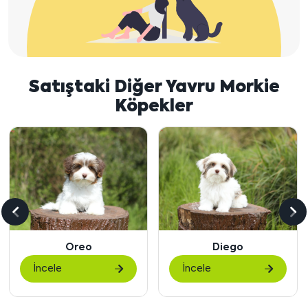
Satıştaki Diğer Yavru Morkie
Köpekler
Önceki
So
içeriği
içe
Oreo
Diego
göster
gö
İncele
İncele