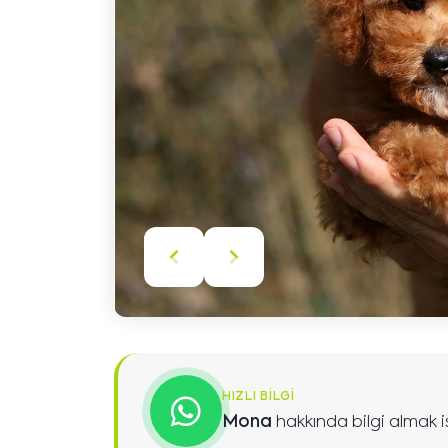
Önceki
Sonraki
içeriği
içeriği
göster
göster
HIZLI BILGI
Mona
hakkında bilgi almak i