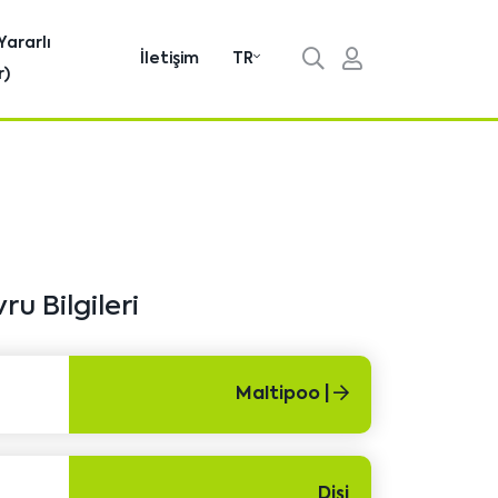
Yararlı
İletişim
TR
r)
ru Bilgileri
Maltipoo |
Dişi