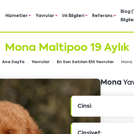
Blog (
Hizmetler
Yavrular
Irk Bilgileri
Referans
Bilgile
Mona Maltipoo 19 Aylık
Ana Sayfa
Yavrular
En Son Satılan Elit Yavrular
Mona
Mona
Yav
Cinsi:
Cinsiyet: