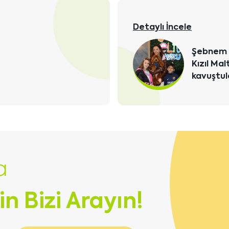
Detaylı İncele
i
Bursa'da
ına
Maltipoo
kavuştu
a
in Bizi Arayın!