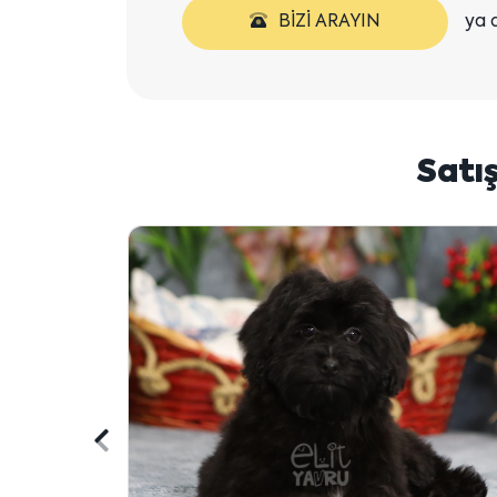
BIZI ARAYIN
ya 
Satı
Önceki