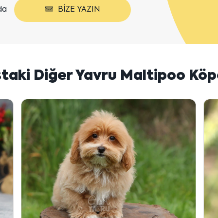
da
BIZE YAZIN
ştaki Diğer Yavru Maltipoo Köp