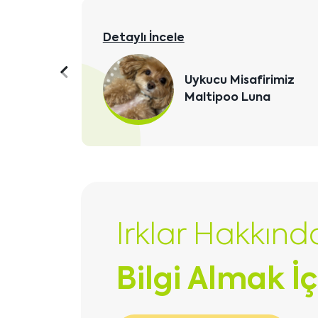
Detaylı İncele
Şebnem Hanım ve ailes
Önceki
Kızıl Maltipoo yavrular
içeriği
kavuştular
göster
Irklar Hakkınd
Bilgi Almak İç