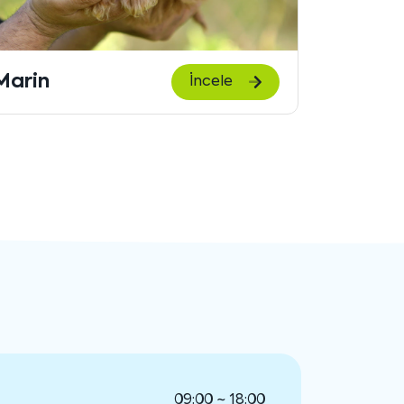
içeriği
göster
Neva
Dusty
İncele
09:00 ~ 18:00