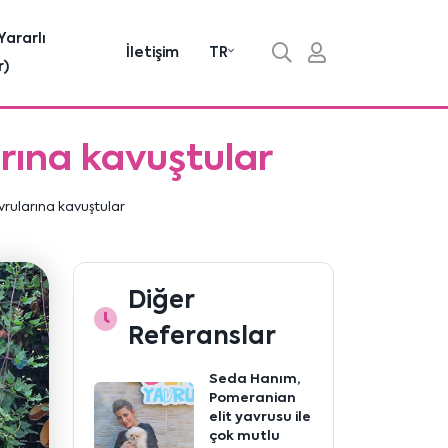
Yararlı
İletişim
TR
r)
arına kavuştular
vrularına kavuştular
Diğer
Referanslar
Seda Hanım,
Pomeranian
elit yavrusu ile
çok mutlu