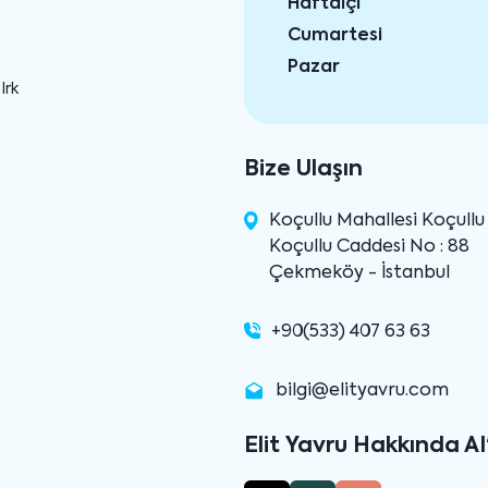
Haftaiçi
Cumartesi
Pazar
Irk
Bize Ulaşın
Koçullu Mahallesi Koçull
Koçullu Caddesi No : 88
Çekmeköy - İstanbul
+90(533) 407 63 63
bilgi@elityavru.com
Elit Yavru Hakkında AI