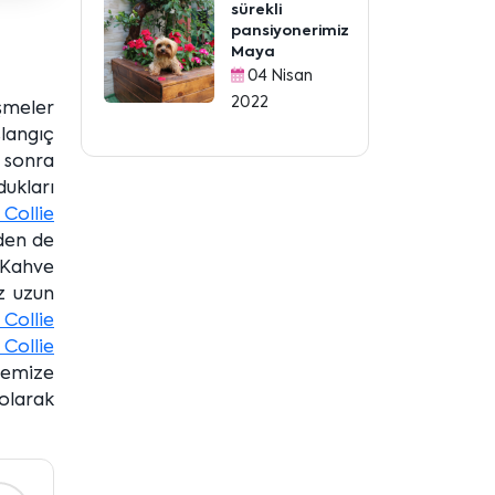
sürekli
pansiyonerimiz
Maya
04 Nisan
2022
şmeler
langıç
 sonra
dukları
Collie
nden de
 Kahve
z uzun
Collie
Collie
ilemize
 olarak