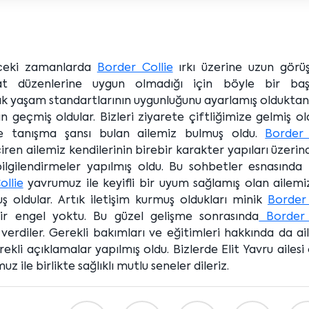
önceki zamanlarda
Border Collie
ırkı üzerine uzun görü
at düzenlerine uygun olmadığı için böyle bir baş
ık yaşam standartlarının uygunluğunu ayarlamış olduktan
an geçmiş oldular. Bizleri ziyarete çiftliğimize gelmiş ol
e tanışma şansı bulan ailemiz bulmuş oldu.
Border 
iren ailemiz kendilerinin birebir karakter yapıları üzeri
ilgilendirmeler yapılmış oldu. Bu sohbetler esnasında
ollie
yavrumuz ile keyifli bir uyum sağlamış olan ailemi
ş oldular. Artık iletişim kurmuş oldukları minik
Border 
ir engel yoktu. Bu güzel gelişme sonrasında
Border 
verdiler. Gerekli bakımları ve eğitimleri hakkında da a
li açıklamalar yapılmış oldu. Bizlerde Elit Yavru ailesi
z ile birlikte sağlıklı mutlu seneler dileriz.