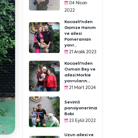
04 Nisan
2022
Kocaeli'nden
Gamze Hanım
ve ailesi
Pomeranian
yavr...
21 Aralık 2023
Kocaeli'nden
Osman Bey ve
ailesi Morkie
yavruların...
21 Mart 2024
Sevimli
pansiyonerimiz
Bobi
23 Eylül 2022
Uzun ailesi ve