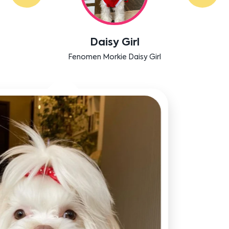
Labradoodle Bruno
Bensu Soral'ın dostu Bruno