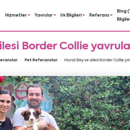
Blog (
Hizmetler
Yavrular
Irk Bilgileri
Referans
Bilgile
lesi Border Collie yavrul
eranslar
Pet Referanslar
Murat Bey ve ailesi Border Collie ya