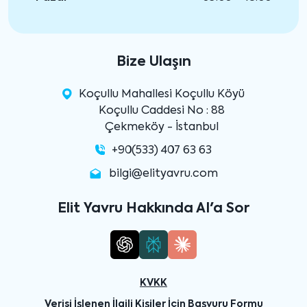
Bize Ulaşın
Koçullu Mahallesi Koçullu Köyü
Koçullu Caddesi No : 88
Çekmeköy - İstanbul
+90(533) 407 63 63
bilgi@elityavru.com
Elit Yavru Hakkında AI'a Sor
KVKK
Verisi İşlenen İlgili Kişiler İçin Başvuru Formu