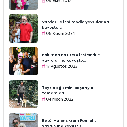
09 Ekim 2017
Vardarlı ailesi Poodle yavrularına
kavuştular
08 Kasım 2024
Bolu'dan Bakırcı Ailesi Morkie
yavrularına kavuştu...
17 Ağustos 2023
Taykın eğitimini başarıyla
tamamladı
04 Nisan 2022
Betül Hanım, krem Pom elit
yavrusuna kavuştu