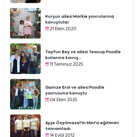
Kurşun ailesi Morkie yavrularına
kavuştular
21 Ekim 2020
Tayfun Bey ve ailesi Teacup Poodle
kızlarına kavuş...
11 Temmuz 2025
Gamze Erol ve ailesi Poodle
yavrusuna kavuştu
04 Ekim 2025
Ayşe Özyılmazel'in Mini'si eğitimini
tamamladı
14 Eylül 2012