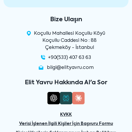
Bize Ulaşın
Koçullu Mahallesi Koçullu Köyü
Koçullu Caddesi No : 88
Çekmeköy - İstanbul
+90(533) 407 63 63
bilgi@elityavru.com
Elit Yavru Hakkında AI'a Sor
KVKK
Verisi İşlenen İlgili Kişiler İçin Başvuru Formu