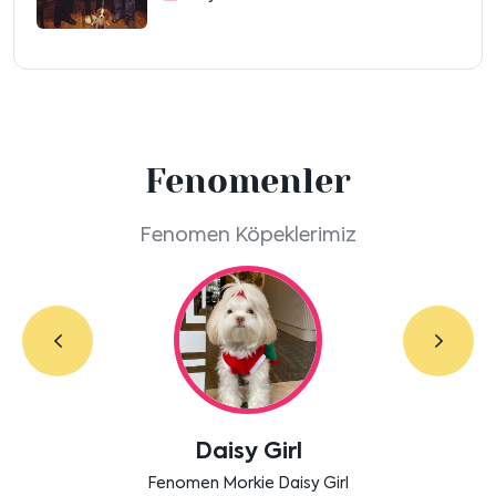
Fenomenler
Fenomen Köpeklerimiz
Labradoodle Bruno
Bensu Soral'ın dostu Bruno