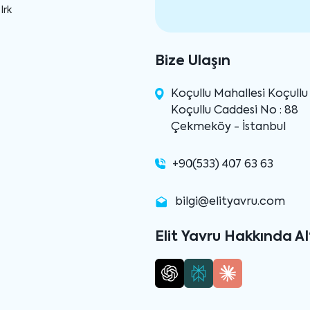
Irk
Bize Ulaşın
Koçullu Mahallesi Koçull
Koçullu Caddesi No : 88
Çekmeköy - İstanbul
+90(533) 407 63 63
bilgi@elityavru.com
Elit Yavru Hakkında AI