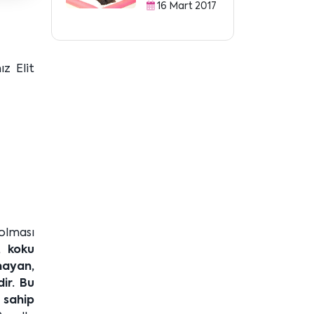
16 Mart 2017
z Elit
 olması
, koku
mayan,
ir. Bu
 sahip