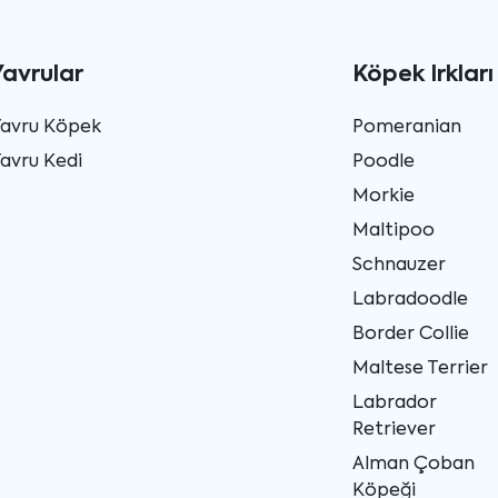
Yavrular
Köpek Irkları
Yavru Köpek
Pomeranian
avru Kedi
Poodle
Morkie
Maltipoo
Schnauzer
Labradoodle
Border Collie
Maltese Terrier
Labrador
Retriever
Alman Çoban
Köpeği