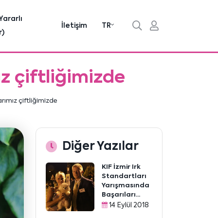
Yararlı
İletişim
TR
r)
z çiftliğimizde
rımız çiftliğimizde
Diğer Yazılar
KIF İzmir Irk
Standartları
Yarışmasında
Başarıları...
14 Eylül 2018