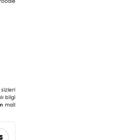
Poodle
izleri
ı bilgi
om
mail