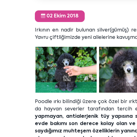
02 Ekim 2018
Irkının en nadir bulunan silver(gümüş) re
Yavru çiftliğimizde yeni ailelerine kavuşma
Poodle ırkı bilindiği üzere çok özel bir ır
da hayvan severler tarafından tercih e
yapmayan, antialerjenik tüy yapısına s
evde bakımı son derece kolay olan ve d
saydığımız muhteşem özelliklerin yanında