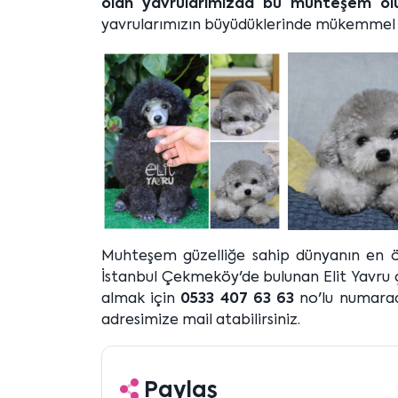
olan yavrularımızda bu muhteşem ol
yavrularımızın büyüdüklerinde mükemmel 
Muhteşem güzelliğe sahip dünyanın en öze
İstanbul Çekmeköy'de bulunan Elit Yavru çi
almak için
0533 407 63 63
no'lu numarad
adresimize mail atabilirsiniz.
Paylaş