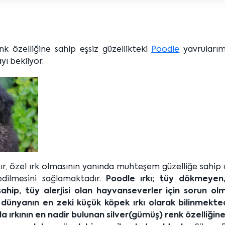
nk özelliğine sahip eşsiz güzellikteki
Poodle
yavrularımı
yı bekliyor.
ktır, özel ırk olmasının yanında muhteşem güzelliğe sahip
dilmesini sağlamaktadır.
Poodle ırkı; tüy dökmeyen
ahip, tüy alerjisi olan hayvanseverler için sorun ol
ünyanın en zeki küçük köpek ırkı olarak bilinmekted
 ırkının en nadir bulunan silver(gümüş) renk özelliğine