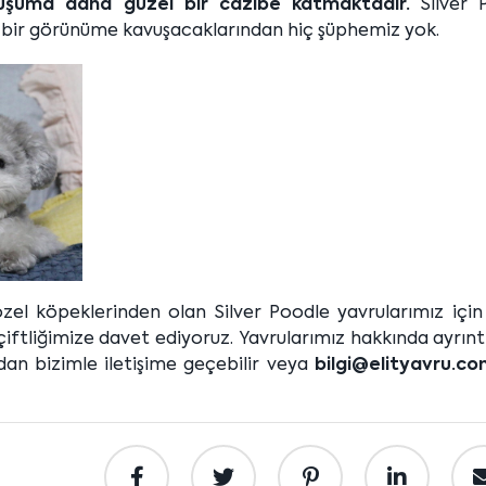
uşuma daha güzel bir cazibe katmaktadır.
Silver 
bir görünüme kavuşacaklarından hiç şüphemiz yok.
l köpeklerinden olan Silver Poodle yavrularımız için s
ftliğimize davet ediyoruz. Yavrularımız hakkında ayrıntıl
an bizimle iletişime geçebilir veya
bilgi@elityavru.c