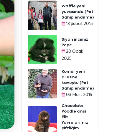
Waffle yeni
yuvasında (Pet
Sahiplendirme)
13 Şubat 2015
Siyah incimiz
Pepe
20 Ocak
2025
Kömür yeni
ailesine
kavuştu (Pet
Sahiplendirme)
03 Mart 2015
Chocolate
Poodle cinsi
Elit
Yavrularımız
çiftliğim...