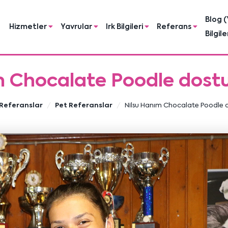
Blog (
Hizmetler
Yavrular
Irk Bilgileri
Referans
Bilgile
m Chocalate Poodle dost
Referanslar
Pet Referanslar
Nilsu Hanım Chocalate Poodle 