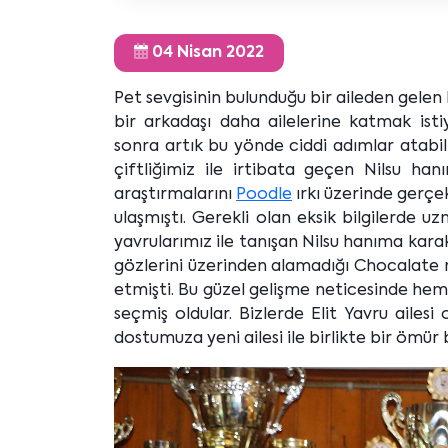
04 Nisan 2022
Pet sevgisinin bulunduğu bir aileden gelen
bir arkadaşı daha ailelerine katmak istiyor
sonra artık bu yönde ciddi adımlar atabil
çiftliğimiz ile irtibata geçen Nilsu hanı
araştırmalarını
Poodle
ırkı üzerinde gerçek
ulaşmıştı. Gerekli olan eksik bilgilerde u
yavrularımız ile tanışan Nilsu hanıma karak
gözlerini üzerinden alamadığı Chocalate
etmişti. Bu güzel gelişme neticesinde he
seçmiş oldular. Bizlerde Elit Yavru ailes
dostumuza yeni ailesi ile birlikte bir ömür b