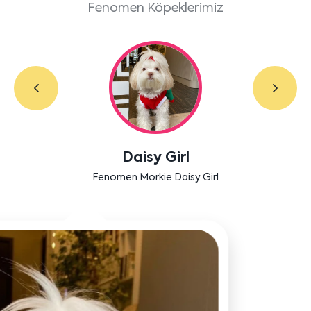
Fenomen Köpeklerimiz
Labradoodle Bruno
Bensu Soral'ın dostu Bruno