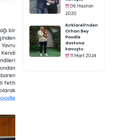
06 Haziran
2020
Kırklareli'nden
ağı bir
Orhan Bey
Poodle
işinden
dostuna
t Yavru
kavuştu
. Kendi
11 Mart 2024
ndileri
rkından
tibaren
li feth
 olarak
poodle