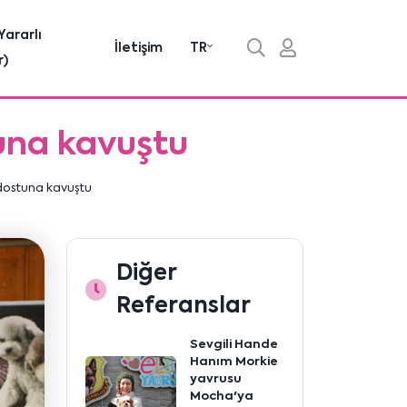
Yararlı
İletişim
TR
r)
una kavuştu
dostuna kavuştu
Diğer
Referanslar
Sevgili Hande
Hanım Morkie
yavrusu
Mocha'ya