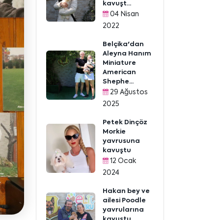
kavuşt...
04 Nisan
2022
Belçika'dan
Aleyna Hanım
Miniature
American
Shephe...
29 Ağustos
2025
Petek Dinçöz
Morkie
yavrusuna
kavuştu
12 Ocak
2024
Hakan bey ve
ailesi Poodle
yavrularına
kavuştu