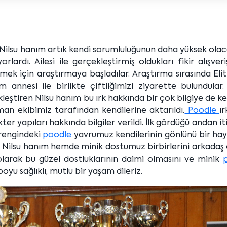
 Nilsu hanım artık kendi sorumluluğunun daha yüksek olac
lardı. Ailesi ile gerçekleştirmiş oldukları fikir alışver
mek için araştırmaya başladılar. Araştırma sırasında Eli
m annesi ile birlikte çiftliğimizi ziyarette bulundular
leştiren Nilsu hanım bu ırk hakkında bir çok bilgiye de ke
zman ekibimiz tarafından kendilerine aktarıldı.
Poodle
ı
ter yapıları hakkında bilgiler verildi. İlk gördüğü andan i
 rengindeki
poodle
yavrumuz kendilerinin gönlünü bir hay
m Nilsu hanım hemde minik dostumuz birbirlerini arkadaş
i olarak bu güzel dostluklarının daimi olmasını ve minik
oyu sağlıklı, mutlu bir yaşam dileriz.