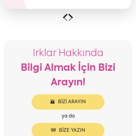
Önceki
Sonraki
içeriği
içeriği
göster
göster
Irklar Hakkında
Bilgi Almak İçin Bizi
Arayın!
BIZI ARAYIN
ya da
BIZE YAZIN