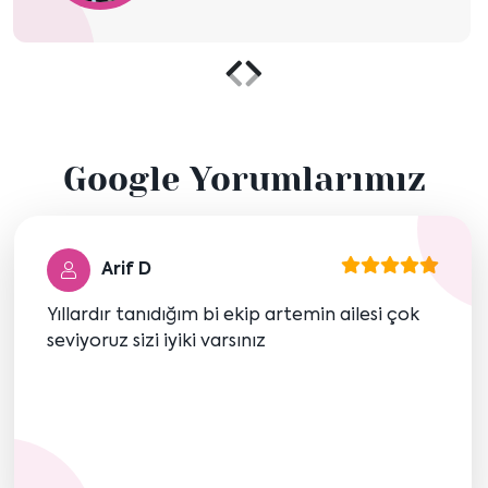
Önceki
Sonraki
içeriği
içeriği
Google Yorumlarımız
göster
göster
Arif D
Yıllardır tanıdığım bi ekip artemin ailesi çok
seviyoruz sizi iyiki varsınız