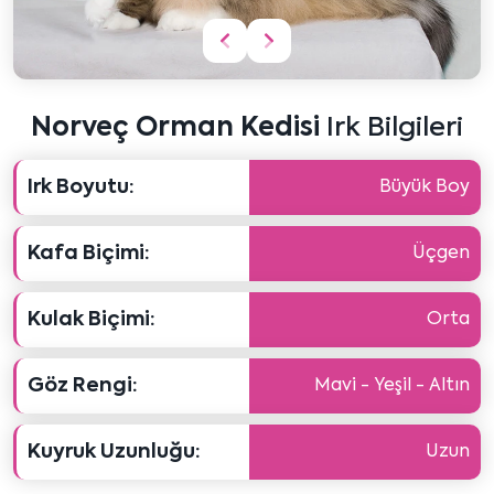
Önceki
Sonraki
içeriği
içeriği
göster
göster
Norveç Orman Kedisi
Irk Bilgileri
Irk Boyutu:
Büyük Boy
Kafa Biçimi:
Üçgen
Kulak Biçimi:
Orta
Göz Rengi:
Mavi - Yeşil - Altın
Kuyruk Uzunluğu:
Uzun