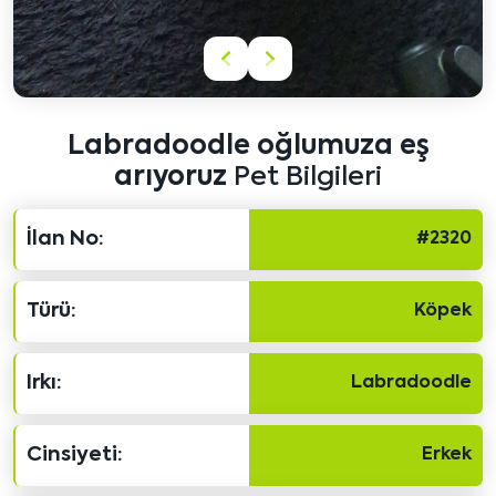
Önceki
Sonraki
içeriği
içeriği
göster
göster
Labradoodle oğlumuza eş
arıyoruz
Pet Bilgileri
İlan No:
#2320
Türü:
Köpek
Irkı:
Labradoodle
Cinsiyeti:
Erkek