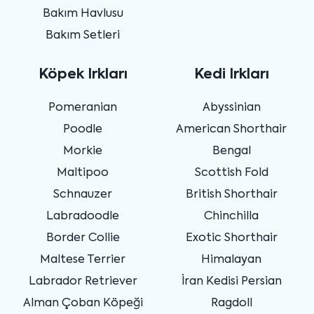
Bakım Havlusu
Bakım Setleri
Köpek Irkları
Kedi Irkları
Pomeranian
Abyssinian
Poodle
American Shorthair
Morkie
Bengal
Maltipoo
Scottish Fold
Schnauzer
British Shorthair
Labradoodle
Chinchilla
Border Collie
Exotic Shorthair
Maltese Terrier
Himalayan
Labrador Retriever
İran Kedisi Persian
Alman Çoban Köpeği
Ragdoll