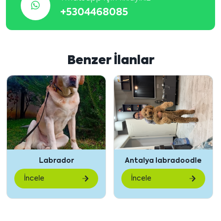
+5304468085
Benzer İlanlar
brador
Antalya labradoodle
Lab
İncele
İncele