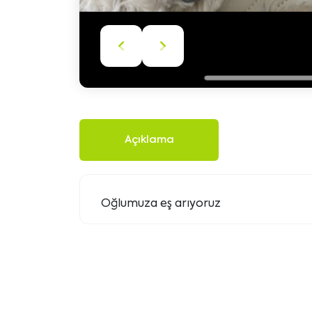
Önceki
Sonraki
içeriği
içeriği
göster
göster
Açıklama
Oğlumuza eş arıyoruz