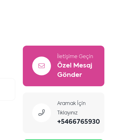
İletişime Geçin
Özel Mesaj
Gönder
Aramak İçin
Tıklayınız
+5466765930