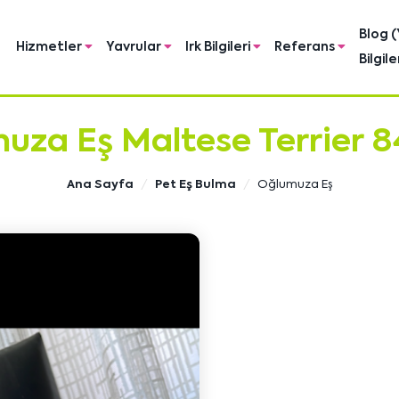
Blog (
Hizmetler
Yavrular
Irk Bilgileri
Referans
Bilgile
uza Eş Maltese Terrier 84
Ana Sayfa
Pet Eş Bulma
Oğlumuza Eş