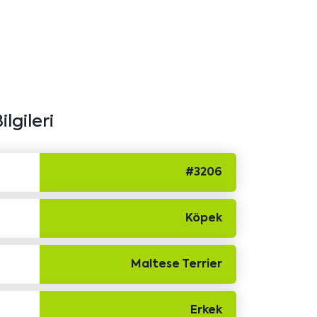
ilgileri
#3206
Köpek
Maltese Terrier
Erkek