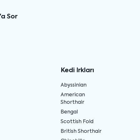
'a Sor
Kedi Irkları
Abyssinian
American
Shorthair
Bengal
Scottish Fold
British Shorthair