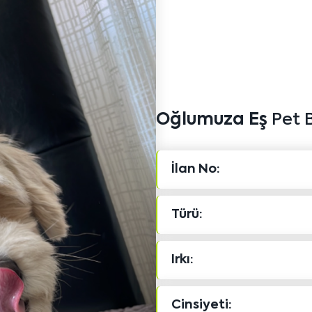
Oğlumuza Eş
Pet B
İlan No:
Türü:
Irkı:
Cinsiyeti: