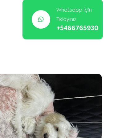
Whatsapp İçin
Tıklayınız
+5466765930