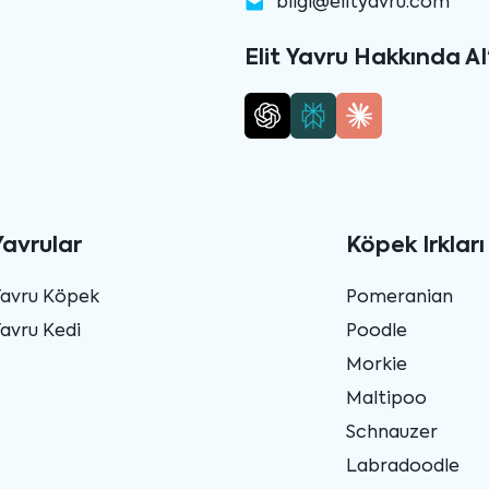
bilgi@elityavru.com
Elit Yavru Hakkında AI
Yavrular
Köpek Irkları
Yavru Köpek
Pomeranian
avru Kedi
Poodle
Morkie
Maltipoo
Schnauzer
Labradoodle