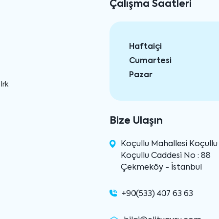
Çalışma Saatleri
Haftaiçi
Cumartesi
Pazar
Irk
Bize Ulaşın
Koçullu Mahallesi Koçull
Koçullu Caddesi No : 88
Çekmeköy - İstanbul
+90(533) 407 63 63