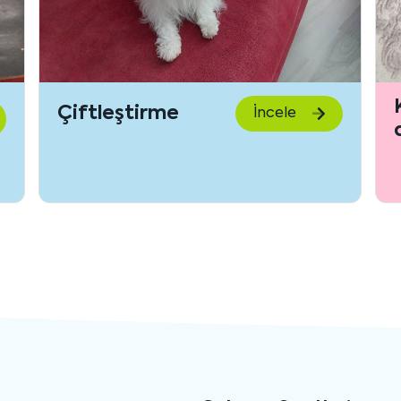
Kızımıza damat
İncele
arıyoruz