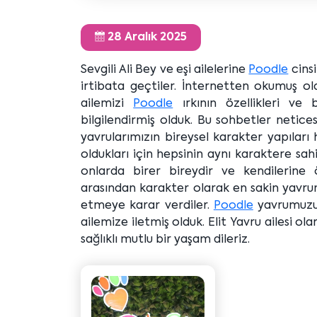
28 Aralık 2025
Sevgili Ali Bey ve eşi ailelerine
Poodle
cinsi
irtibata geçtiler. İnternetten okumuş ol
ailemizi
Poodle
ırkının özellikleri ve 
bilgilendirmiş olduk. Bu sohbetler netices
yavrularımızın bireysel karakter yapıları 
oldukları için hepsinin aynı karaktere s
onlarda birer bireydir ve kendilerine
arasından karakter olarak en sakin yavrumuz
etmeye karar verdiler.
Poodle
yavrumuzun
ailemize iletmiş olduk. Elit Yavru ailesi o
sağlıklı mutlu bir yaşam dileriz.