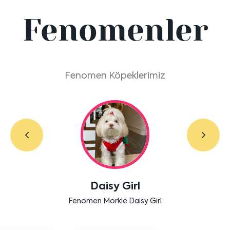
Fenomenler
Fenomen Köpeklerimiz
Labradoodle Bruno
Bensu Soral'ın dostu Bruno