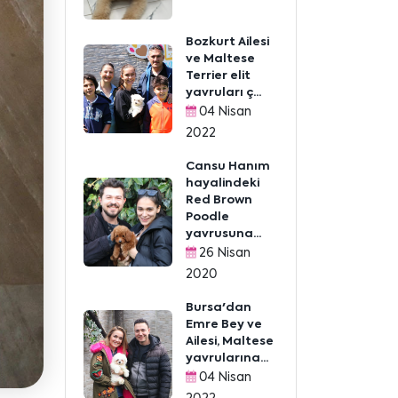
Bozkurt Ailesi
ve Maltese
Terrier elit
yavruları ç...
04 Nisan
2022
Cansu Hanım
hayalindeki
Red Brown
Poodle
yavrusuna...
26 Nisan
2020
Bursa'dan
Emre Bey ve
Ailesi, Maltese
yavrularına...
04 Nisan