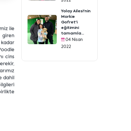
2022
Yolay Ailesi'nin
Morkie
Gofret'i
eğitimini
miz ile
tamamla...
a giren
04 Nisan
 kadar
2022
 Poodle
nı cins
rekir,
arımız
e dahil
gileri
rlikte