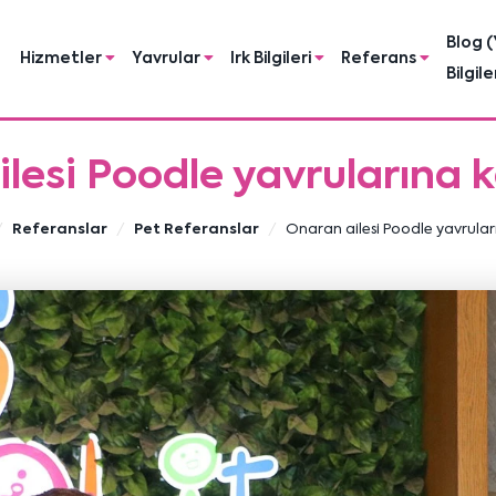
Blog (
Hizmetler
Yavrular
Irk Bilgileri
Referans
Bilgile
lesi Poodle yavrularına 
Referanslar
Pet Referanslar
Onaran ailesi Poodle yavrular