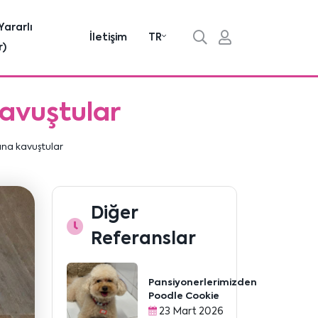
Yararlı
İletişim
TR
r)
kavuştular
ına kavuştular
Diğer
Referanslar
Pansiyonerlerimizden
Poodle Cookie
23 Mart 2026