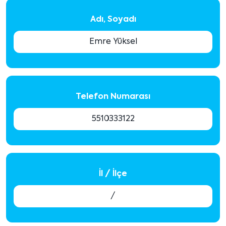
Adı, Soyadı
Emre Yüksel
Telefon Numarası
5510333122
İl / İlçe
/