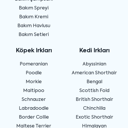
Bakım Spreyi
Bakım Kremi
Bakım Havlusu
Bakım Setleri
Köpek Irkları
Kedi Irkları
Pomeranian
Abyssinian
Poodle
American Shorthair
Morkie
Bengal
Maltipoo
Scottish Fold
Schnauzer
British Shorthair
Labradoodle
Chinchilla
Border Collie
Exotic Shorthair
Maltese Terrier
Himalayan