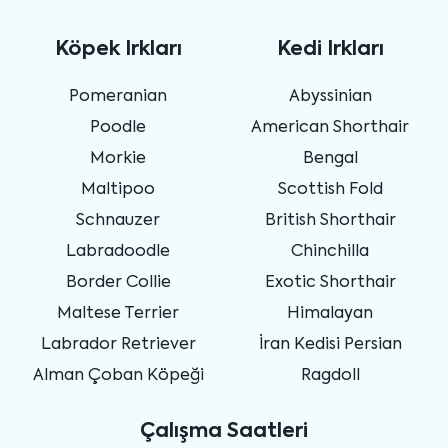
Köpek Irkları
Kedi Irkları
Pomeranian
Abyssinian
Poodle
American Shorthair
Morkie
Bengal
Maltipoo
Scottish Fold
Schnauzer
British Shorthair
Labradoodle
Chinchilla
Border Collie
Exotic Shorthair
Maltese Terrier
Himalayan
Labrador Retriever
İran Kedisi Persian
Alman Çoban Köpeği
Ragdoll
Çalışma Saatleri