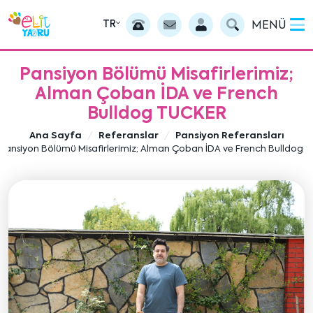
TR
MENÜ
Pansiyon Bölümü Misafirlerimiz;
Alman Çoban İDA ve French
Bulldog TUCKER
Ana Sayfa
Referanslar
Pansiyon Referansları
Pansiyon Bölümü Misafirlerimiz; Alman Çoban İDA ve French Bulldog 