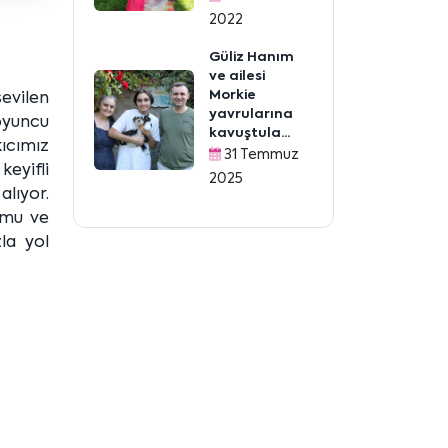
2022
Güliz Hanım
ve ailesi
Morkie
evilen
yavrularına
oyuncu
kavuştula...
kıcımız
31 Temmuz
keyifli
2025
alıyor.
umu ve
la yol