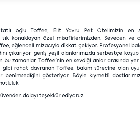
tatlı oğlu Toffee, Elit Yavru Pet Otelimizin en s
k sık konaklayan özel misafirlerimizden. Sevecen ve 
fee, eğlenceli mizacıyla dikkat çekiyor. Profesyonel ba
ını çıkarıyor, geniş yeşil alanlarımızda serbestçe koşup 
n bu zamanlar, Toffee'nin en sevdiği anlar arasında yer 
iş gibi rahat davranan Toffee, bakım sürecine olan uy
r benimsediğini gösteriyor. Böyle kıymetli dostlarımız
mutluluk.
güvenden dolayı teşekkür ediyoruz.