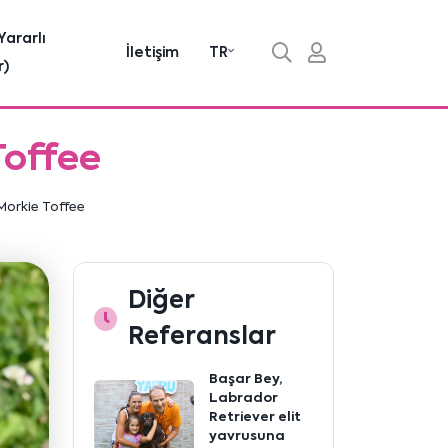
Yararlı
İletişim
TR
r)
Toffee
Morkie Toffee
Diğer
Referanslar
Başar Bey,
Labrador
Retriever elit
yavrusuna