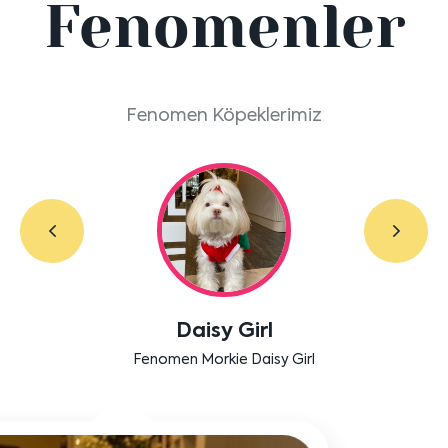
Fenomenler
Fenomen Köpeklerimiz
Labradoodle Bruno
Bensu Soral'ın dostu Bruno