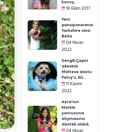
kavuş...
16 Ekim 2017
Yeni
pansiyonerimiz
Yorkshire cinsi
Bella
04 Nisan
2022
Sevgili Çepni
ailesinin
Maltese dostu
Peluş'u, Eli...
11 Kasım
2022
Azra'nın
Morkie
yavrusuna
alışmasına
destek olduk
04 Nisan