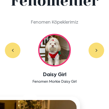
Fenomenler
Fenomen Köpeklerimiz
Labradoodle Bruno
Bensu Soral'ın dostu Bruno