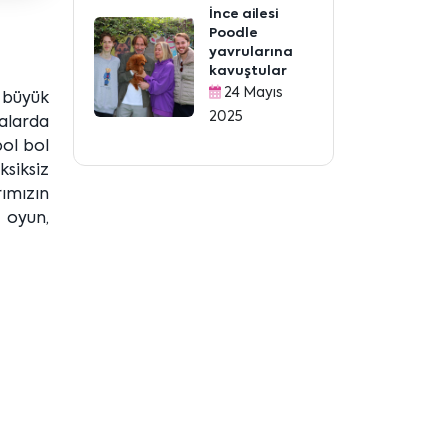
İnce ailesi
Poodle
yavrularına
kavuştular
24 Mayıs
n büyük
2025
dalarda
bol bol
ksiksiz
rımızın
i oyun,