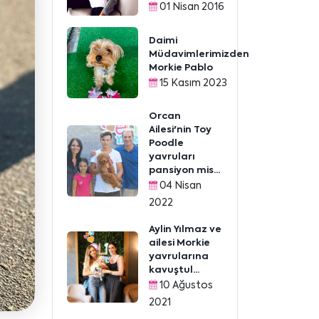
01 Nisan 2016
Daimi
Müdavimlerimizden
Morkie Pablo
15 Kasım 2023
Orcan
Ailesi'nin Toy
Poodle
yavruları
pansiyon mis...
04 Nisan
2022
Aylin Yılmaz ve
ailesi Morkie
yavrularına
kavuştul...
10 Ağustos
2021