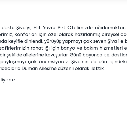
li dostu Şiva'yı, Elit Yavru Pet Otelimizde ağırlamakta
imiz, konforları için özel olarak hazırlanmış bireysel o
nda keyifle dinlendi, yürüyüş yapmayı çok seven Şiva ile 
afirlerimizin rahatlığı için banyo ve bakım hizmetleri e
bir şekilde ailelerine kavuşurlar. Günü boyunca ise, dostla
yle paylaşmayı çok önemsiyoruz. Şiva'nın da gün içindek
deolarla Duman Ailesi’ne düzenli olarak ilettik.
liyoruz.