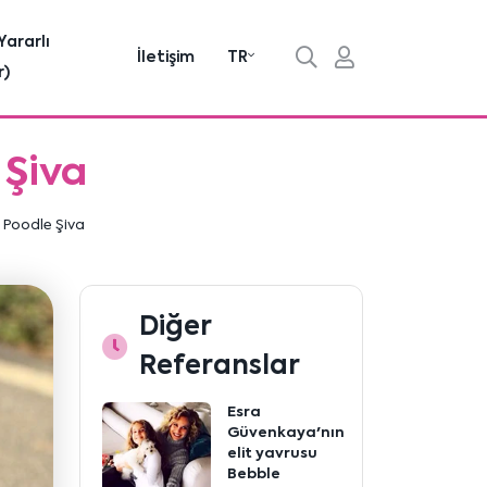
Yararlı
İletişim
TR
r)
 Şiva
 Poodle Şiva
Diğer
Referanslar
Esra
Güvenkaya'nın
elit yavrusu
Bebble