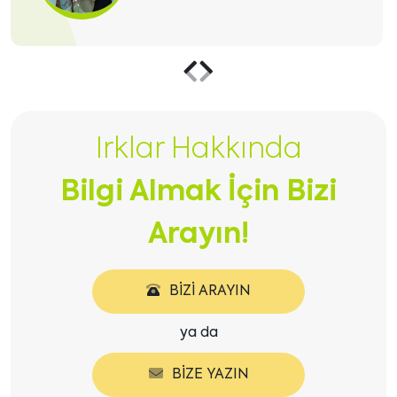
Önceki
Sonraki
içeriği
içeriği
Irklar Hakkında
göster
göster
Bilgi Almak İçin Bizi
Arayın!
BIZI ARAYIN
ya da
BIZE YAZIN