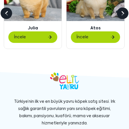
Önceki
So
içeriği
içe
Atos
Waffles
göster
gö
İncele
İncele
Türkiye’nin ilk ve en büyük yavru köpek satış sitesi. Irk
sağlık garantili yavruların yanı sıra köpek eğitimi,
bakımı, pansiyonu, kuaförü, mama ve aksesuar
hizmetleriyle yanınızda.