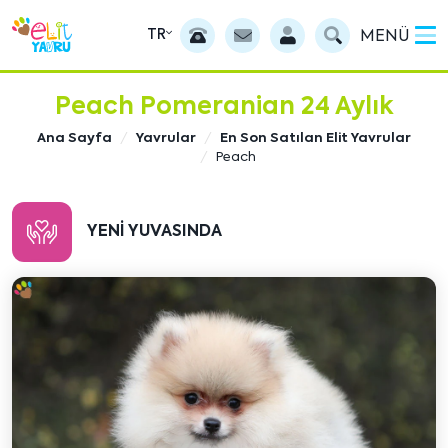
TR
MENÜ
Peach Pomeranian 24 Aylık
Ana Sayfa
Yavrular
En Son Satılan Elit Yavrular
Peach
YENI YUVASINDA