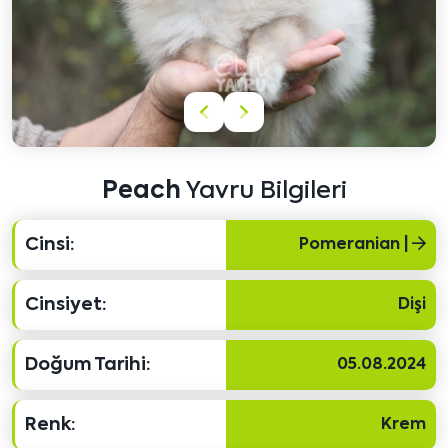
Önceki
Sonraki
içeriği
içeriği
göster
göster
Peach
Yavru Bilgileri
Cinsi:
Pomeranian |
Cinsiyet:
Dişi
Doğum Tarihi:
05.08.2024
Renk:
Krem