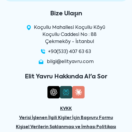
Bize Ulaşın
Koçullu Mahallesi Koçullu Köyü
Koçullu Caddesi No : 88
Çekmeköy - İstanbul
+90(533) 407 63 63
bilgi@elityavru.com
Elit Yavru Hakkında AI'a Sor
KVKK
Verisi İşlenen İlgili Kişiler İçin Başvuru Formu
Kişisel Verilerin Saklanması ve İmhası Politikası