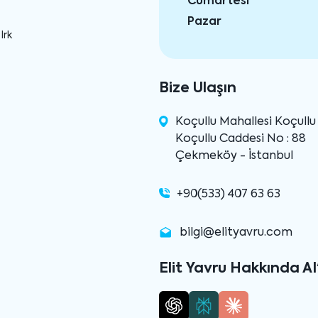
Cumartesi
Pazar
Irk
Bize Ulaşın
Koçullu Mahallesi Koçull
Koçullu Caddesi No : 88
Çekmeköy - İstanbul
+90(533) 407 63 63
bilgi@elityavru.com
Elit Yavru Hakkında AI