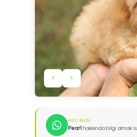
Önceki
Sonraki
içeriği
içeriği
göster
göster
HIZLI BILGI
Pearl
hakkında bilgi almak is