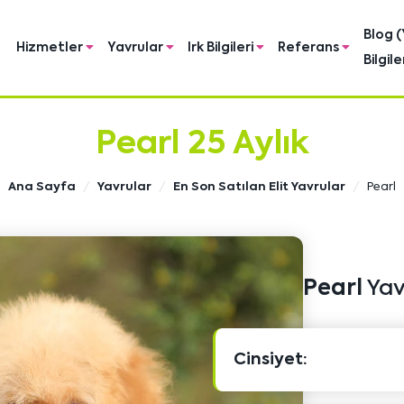
Blog (
Hizmetler
Yavrular
Irk Bilgileri
Referans
Bilgile
Pearl 25 Aylık
Ana Sayfa
Yavrular
En Son Satılan Elit Yavrular
Pearl
Pearl
Yavr
Cinsiyet: