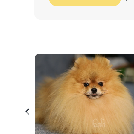
Önceki
içeriği