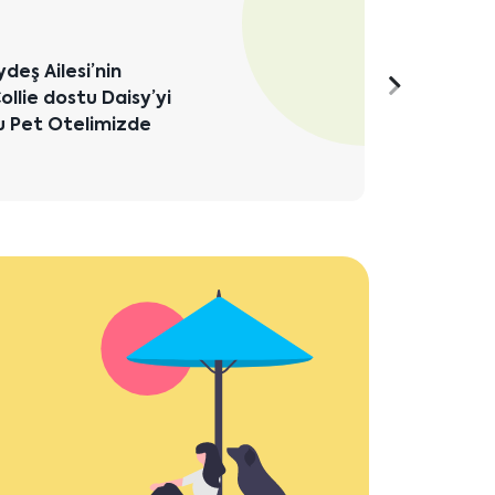
Detaylı 
ydeş Ailesi’nin
Sonraki
ollie dostu Daisy’yi
ru Pet Otelimizde
içeriği
göster