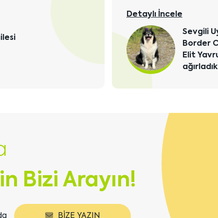
Detaylı İncele
Sevgili U
lesi
Border C
Elit Yav
ağırladık
a
in Bizi Arayın!
da
BIZE YAZIN