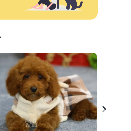
r
Sonraki
içeriği