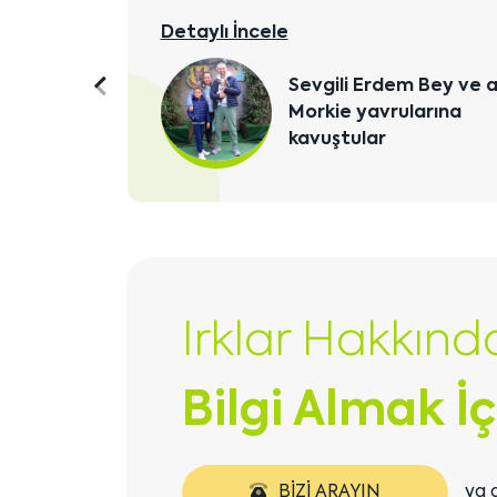
Detaylı İncele
Sevgili Erdem Bey ve ai
Önceki
Morkie yavrularına
içeriği
kavuştular
göster
Irklar Hakkınd
Bilgi Almak İç
BIZI ARAYIN
ya 