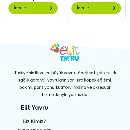
göster
gö
İncele
İncele
Türkiye’nin ilk ve en büyük yavru köpek satış sitesi. Irk
sağlık garantili yavruların yanı sıra köpek eğitimi,
bakımı, pansiyonu, kuaförü, mama ve aksesuar
hizmetleriyle yanınızda.
Elit Yavru
Biz Kimiz?