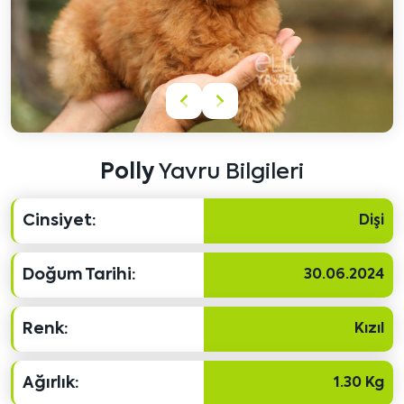
Önceki
Sonraki
içeriği
içeriği
göster
göster
Polly
Yavru Bilgileri
Cinsiyet:
Dişi
Doğum Tarihi:
30.06.2024
Renk:
Kızıl
Ağırlık:
1.30 Kg