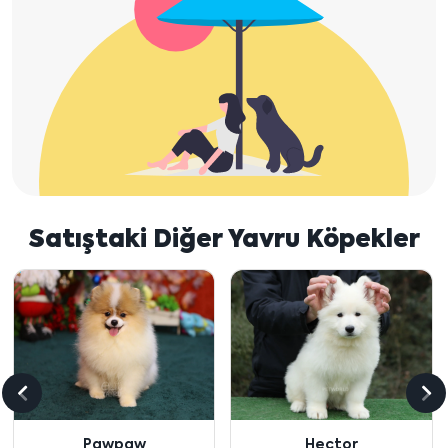
Satıştaki Diğer Yavru Köpekler
Önceki
So
içeriği
içe
Hector
Chanel