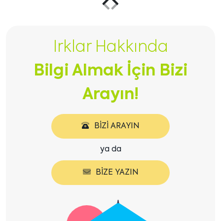
Önceki
Sonraki
içeriği
içeriği
Irklar Hakkında
göster
göster
Bilgi Almak İçin Bizi
Arayın!
BIZI ARAYIN
ya da
BIZE YAZIN