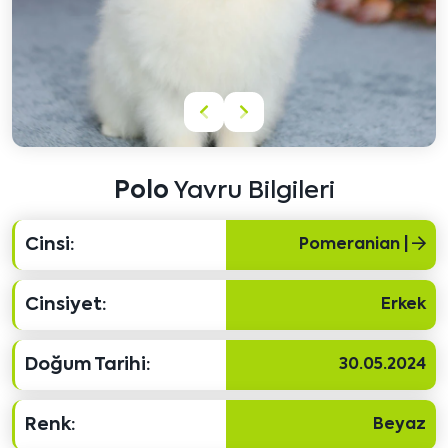
Önceki
Sonraki
içeriği
içeriği
göster
göster
Polo
Yavru Bilgileri
Cinsi:
Pomeranian |
Cinsiyet:
Erkek
Doğum Tarihi:
30.05.2024
Renk:
Beyaz