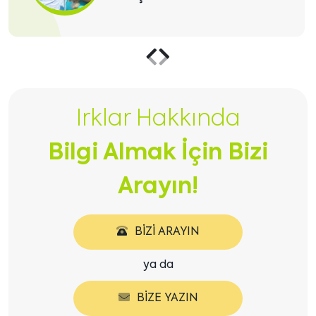
Önceki
Sonraki
içeriği
içeriği
Irklar Hakkında
göster
göster
Bilgi Almak İçin Bizi
Arayın!
BIZI ARAYIN
ya da
BIZE YAZIN