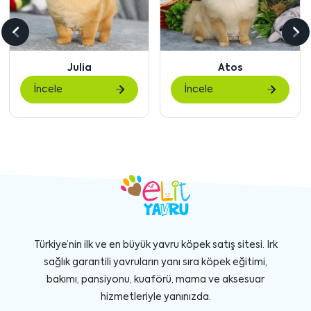
Önceki
So
içeriği
içe
Atos
Waffles
göster
gö
İncele
İncele
Türkiye’nin ilk ve en büyük yavru köpek satış sitesi. Irk
sağlık garantili yavruların yanı sıra köpek eğitimi,
bakımı, pansiyonu, kuaförü, mama ve aksesuar
hizmetleriyle yanınızda.