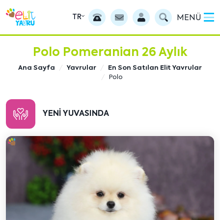
TR
MENÜ
Polo Pomeranian 26 Aylık
Ana Sayfa
Yavrular
En Son Satılan Elit Yavrular
Polo
YENI YUVASINDA