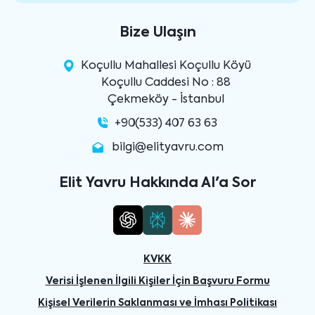
Bize Ulaşın
Koçullu Mahallesi Koçullu Köyü
Koçullu Caddesi No : 88
Çekmeköy - İstanbul
+90(533) 407 63 63
bilgi@elityavru.com
Elit Yavru Hakkında AI'a Sor
KVKK
Verisi İşlenen İlgili Kişiler İçin Başvuru Formu
Kişisel Verilerin Saklanması ve İmhası Politikası