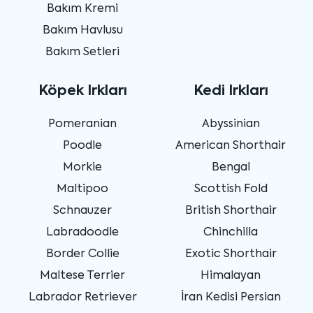
Bakım Kremi
Bakım Havlusu
Bakım Setleri
Köpek Irkları
Kedi Irkları
Pomeranian
Abyssinian
Poodle
American Shorthair
Morkie
Bengal
Maltipoo
Scottish Fold
Schnauzer
British Shorthair
Labradoodle
Chinchilla
Border Collie
Exotic Shorthair
Maltese Terrier
Himalayan
Labrador Retriever
İran Kedisi Persian