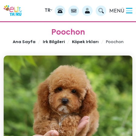
TR
MENÜ
Poochon
Ana Sayfa
Irk Bilgileri
Köpek Irkları
Poochon