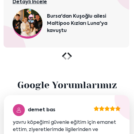
Detaylı İncele
Bursa'dan Kuşoğlu ailesi
Maltipoo Kızları Luna'ya
kavuştu
Önceki
Sonraki
içeriği
içeriği
Google Yorumlarımız
göster
göster
demet bas
yavru köpeğimi güvenle eğitim için emanet
ettim, ziyeretlerimde ilgilerinden ve