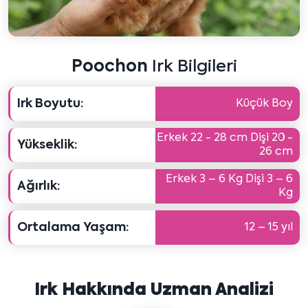
Poochon
Irk Bilgileri
Irk Boyutu:
Küçük Boy
Erkek 22 - 28 cm Dişi 20 -
Yükseklik:
26 cm
Erkek 3 – 6 Kg Dişi 3 – 6
Ağırlık:
Kg
Ortalama Yaşam:
12 – 15 yıl
Irk Hakkında Uzman Analizi