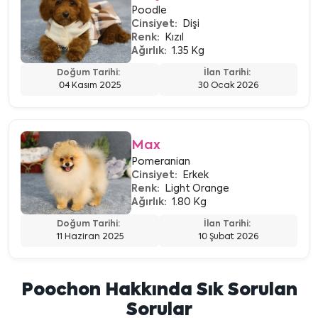
Poodle
Cinsiyet:
Dişi
Renk:
Kızıl
Ağırlık:
1.35 Kg
Doğum Tarihi:
İlan Tarihi:
04 Kasım 2025
30 Ocak 2026
Max
Pomeranian
Cinsiyet:
Erkek
Renk:
Light Orange
Ağırlık:
1.80 Kg
Doğum Tarihi:
İlan Tarihi:
11 Haziran 2025
10 Şubat 2026
Poochon Hakkında Sık Sorulan
Sorular