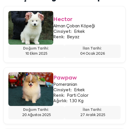
Hector
Alman Çoban Köpeği
Cinsiyet:
Erkek
Renk:
Beyaz
Doğum Tarihi:
İlan Tarihi:
10 Ekim 2025
04 Ocak 2026
Pawpaw
Pomeranian
Cinsiyet:
Erkek
Renk:
Parti Color
Ağırlık:
1.30 Kg
Doğum Tarihi:
İlan Tarihi:
20 Ağustos 2025
27 Aralık 2025